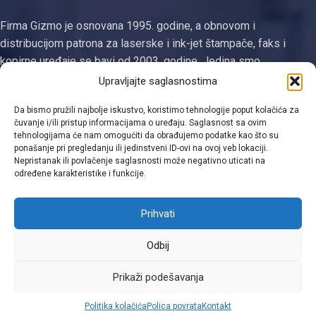
Firma Gizmo je osnovana 1995. godine, a obnovom i
distribucijom patrona za laserske i ink-jet štampače, faks i
kopirne uređaje se bavi od 2003. godine. Jedina smo
registrovana firma za proizvodnju tonera i ketridža na području
Upravljajte saglasnostima
Tuzlanskog kantona
Da bismo pružili najbolje iskustvo, koristimo tehnologije poput kolačića za
čuvanje i/ili pristup informacijama o uređaju. Saglasnost sa ovim
Kategorije
tehnologijama će nam omogućiti da obrađujemo podatke kao što su
ponašanje pri pregledanju ili jedinstveni ID-ovi na ovoj veb lokaciji.
Linkovi
Nepristanak ili povlačenje saglasnosti može negativno uticati na
određene karakteristike i funkcije.
Kontakt informacije
Prihvati
Odbij
Viber
Prikaži podešavanja
0
Politika kolačića
Polica povrata
Kontakt
Shop
Filters
Moja lista
Cart
Moj račun