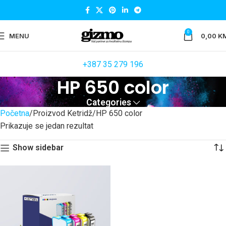
0
MENU
0,00
K
+387 35 279 196
HP 650 color
Categories
Početna
Proizvod Ketridž
HP 650 color
Prikazuje se jedan rezultat
Show sidebar