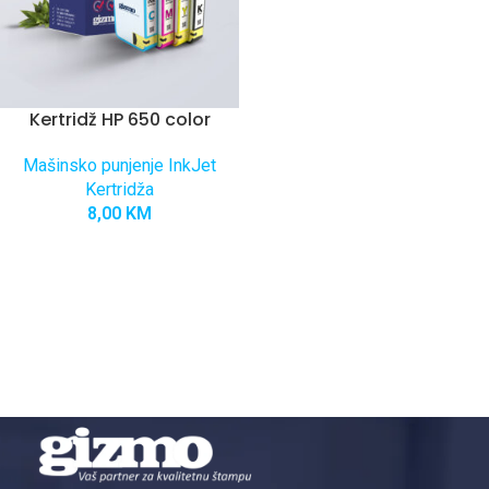
Kertridž HP 650 color
Mašinsko punjenje InkJet
Kertridža
8,00
KM