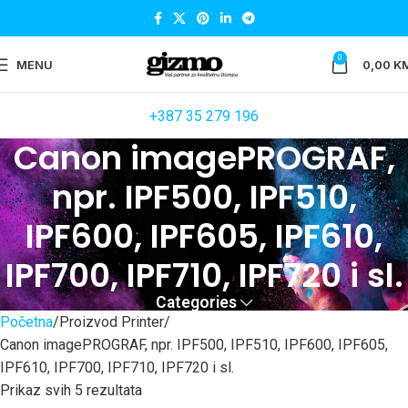
0
MENU
0,00
K
+387 35 279 196
Canon imagePROGRAF,
npr. IPF500, IPF510,
IPF600, IPF605, IPF610,
IPF700, IPF710, IPF720 i sl.
Categories
Početna
Proizvod Printer
Canon imagePROGRAF, npr. IPF500, IPF510, IPF600, IPF605,
IPF610, IPF700, IPF710, IPF720 i sl.
Prikaz svih 5 rezultata