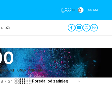
+387 35 279 196
0,00
KM
RIDŽI
00
ASERSKI TONERI
PRINTERI
4 Products
18
24