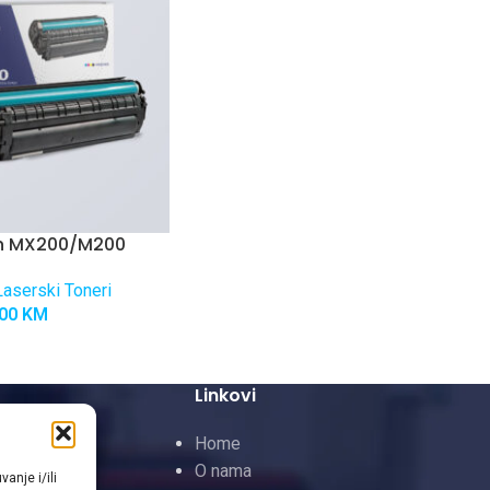
on MX200/M200
aserski Toneri
,00
KM
Linkovi
 Toneri
Home
neri
O nama
anje i/ili