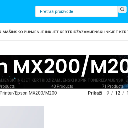
RI
MAŠINSKO PUNJENJE INKJET KERTRIDŽA
ZAMJENSKI INKJET KERT
n MX200/M2
JENSKI INKJET KERTRIDŽI
ZAMJENSKI KOPIR TONERI
ZAMJENSKI L
Products
40 Products
71 Products
Printer
Epson MX200/M200
Prikaži
9
12