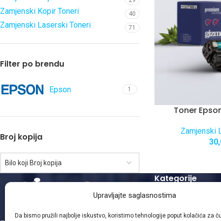
29
Zamjenski Kopir Toneri
40
Zamjenski Laserski Toneri
71
Filter po brendu
Epson
1
Toner Eps
Zamjenski L
Broj kopija
30
Bilo koji Broj kopija
Kategorije
Upravljajte saglasnostima
Zamjenski Laserski
Zamjenski Kopir To
Da bismo pružili najbolje iskustvo, koristimo tehnologije poput kolačića za čuv