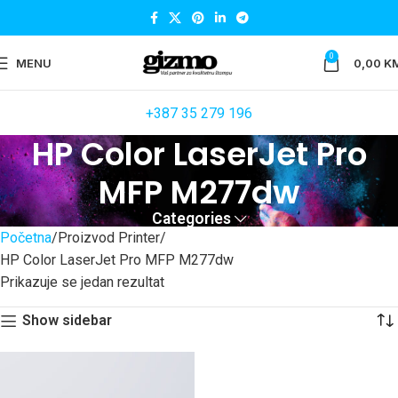
0
MENU
0,00
K
+387 35 279 196
HP Color LaserJet Pro
MFP M277dw
Categories
Početna
Proizvod Printer
HP Color LaserJet Pro MFP M277dw
Prikazuje se jedan rezultat
Show sidebar