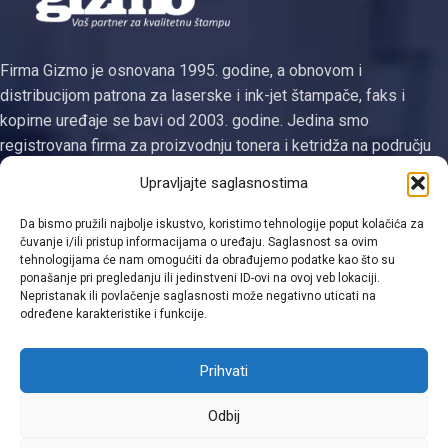
Firma Gizmo je osnovana 1995. godine, a obnovom i
distribucijom patrona za laserske i ink-jet štampače, faks i
kopirne uređaje se bavi od 2003. godine. Jedina smo
registrovana firma za proizvodnju tonera i ketridža na području
Tuzlanskog kantona
Upravljajte saglasnostima
Kategorije
Da bismo pružili najbolje iskustvo, koristimo tehnologije poput kolačića za
čuvanje i/ili pristup informacijama o uređaju. Saglasnost sa ovim
Linkovi
tehnologijama će nam omogućiti da obrađujemo podatke kao što su
ponašanje pri pregledanju ili jedinstveni ID-ovi na ovoj veb lokaciji.
Kontakt informacije
Nepristanak ili povlačenje saglasnosti može negativno uticati na
određene karakteristike i funkcije.
Prihvati
Viber
Odbij