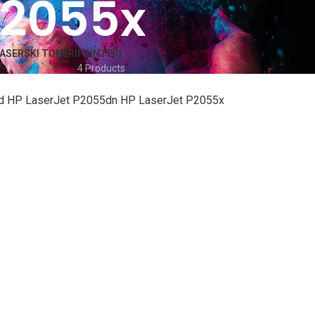
P2055x
ASERSKI TONERI
PRINTERI
4 Products
d HP LaserJet P2055dn HP LaserJet P2055x