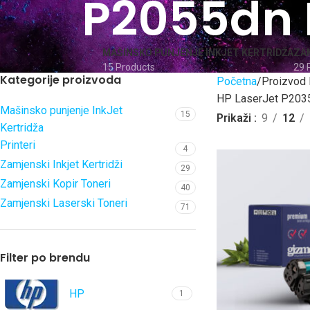
P2055dn 
MAŠINSKO PUNJENJE INKJET KERTRIDŽA
ZAM
15 Products
29 
Kategorije proizvoda
Početna
Proizvod 
HP LaserJet P203
Mašinsko punjenje InkJet
15
Prikaži
9
12
Kertridža
Printeri
4
Zamjenski Inkjet Kertridži
29
Zamjenski Kopir Toneri
40
Zamjenski Laserski Toneri
71
Filter po brendu
HP
1