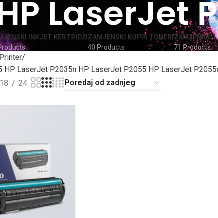
HP LaserJet 
JENSKI INKJET KERTRIDŽI
ZAMJENSKI KOPIR TONERI
ZAMJENSKI L
Products
40 Products
71 Products
Printer
5 HP LaserJet P2035n HP LaserJet P2055 HP LaserJet P2055
18
24