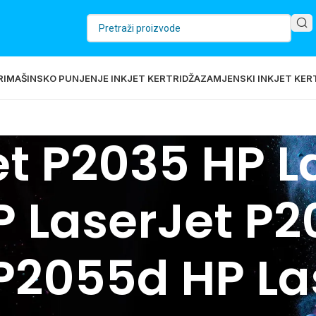
RI
MAŠINSKO PUNJENJE INKJET KERTRIDŽA
ZAMJENSKI INKJET KERT
et P2035 HP L
 LaserJet P2
P2055d HP La