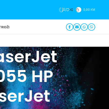
+387 35 279 196
0,00
KM
RIDŽI
aserJet
055 HP
serJet