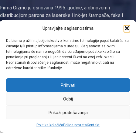
Firma Gizmo je osnovana 1995. godine, a obnovom i
distribucijom patrona za laserske i ink-jet štampače, faks i
kopirne uređaje se bavi od 2003. godine. Jedina smo
Upravljajte saglasnostima
registrovana firma za proizvodnju tonera i ketridža na području
Tuzlanskog kantona
Da bismo pružili najbolje iskustvo, koristimo tehnologije poput kolačića za
čuvanje i/ili pristup informacijama o uređaju. Saglasnost sa ovim
Kategorije
tehnologijama će nam omogućiti da obrađujemo podatke kao što su
ponašanje pri pregledanju ili jedinstveni ID-ovi na ovoj veb lokaciji.
Linkovi
Nepristanak ili povlačenje saglasnosti može negativno uticati na
određene karakteristike i funkcije.
Kontakt informacije
Prihvati
Odbij
Viber
Prikaži podešavanja
0
Politika kolačića
Polica povrata
Kontakt
Shop
Filters
Moja lista
Cart
Moj račun
WhatsApp