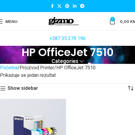
0
MENU
0,00
K
+387 35 279 196
HP OfficeJet 7510
Categories
Početna
Proizvod Printer
HP OfficeJet 7510
Prikazuje se jedan rezultat
Show sidebar