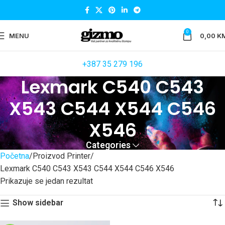
0
MENU
0,00
K
+387 35 279 196
Lexmark C540 C543
X543 C544 X544 C546
X546
Categories
Početna
Proizvod Printer
Lexmark C540 C543 X543 C544 X544 C546 X546
Prikazuje se jedan rezultat
Show sidebar