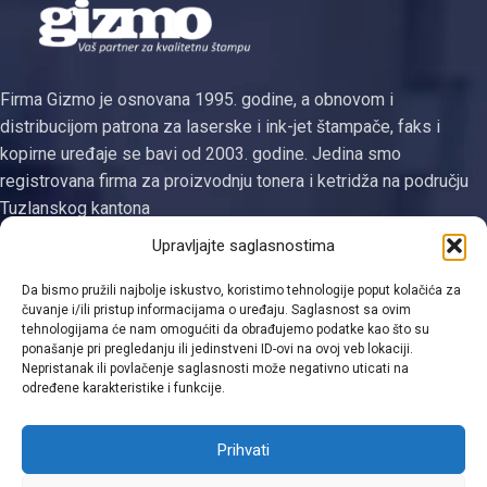
Firma Gizmo je osnovana 1995. godine, a obnovom i
distribucijom patrona za laserske i ink-jet štampače, faks i
kopirne uređaje se bavi od 2003. godine. Jedina smo
registrovana firma za proizvodnju tonera i ketridža na području
Tuzlanskog kantona
Upravljajte saglasnostima
Kategorije
Da bismo pružili najbolje iskustvo, koristimo tehnologije poput kolačića za
Linkovi
čuvanje i/ili pristup informacijama o uređaju. Saglasnost sa ovim
tehnologijama će nam omogućiti da obrađujemo podatke kao što su
Kontakt informacije
ponašanje pri pregledanju ili jedinstveni ID-ovi na ovoj veb lokaciji.
Nepristanak ili povlačenje saglasnosti može negativno uticati na
određene karakteristike i funkcije.
Prihvati
Viber