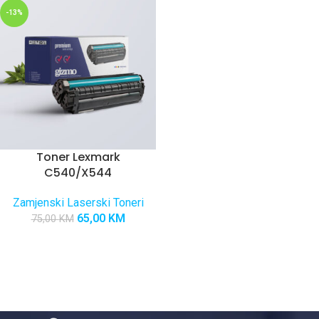
-13%
Toner Lexmark
C540/X544
Zamjenski Laserski Toneri
65,00
KM
75,00
KM