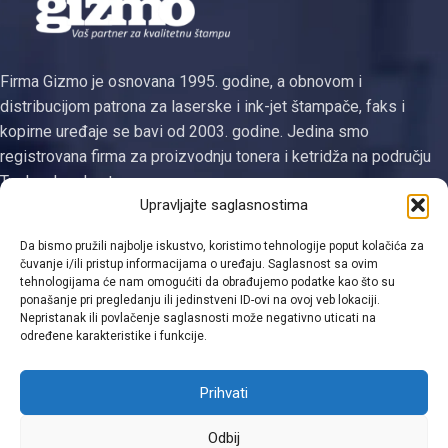
Firma Gizmo je osnovana 1995. godine, a obnovom i
distribucijom patrona za laserske i ink-jet štampače, faks i
kopirne uređaje se bavi od 2003. godine. Jedina smo
registrovana firma za proizvodnju tonera i ketridža na području
Tuzlanskog kantona
Upravljajte saglasnostima
Kategorije
Da bismo pružili najbolje iskustvo, koristimo tehnologije poput kolačića za
Linkovi
čuvanje i/ili pristup informacijama o uređaju. Saglasnost sa ovim
tehnologijama će nam omogućiti da obrađujemo podatke kao što su
ponašanje pri pregledanju ili jedinstveni ID-ovi na ovoj veb lokaciji.
Kontakt informacije
Nepristanak ili povlačenje saglasnosti može negativno uticati na
određene karakteristike i funkcije.
Prihvati
Viber
Odbij