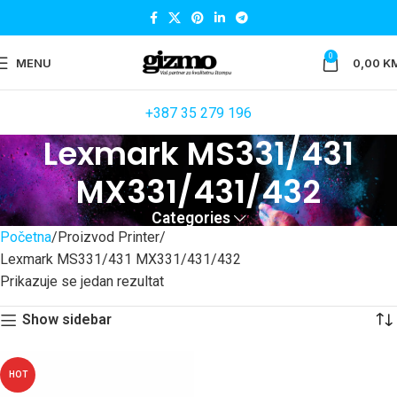
0
MENU
0,00
K
+387 35 279 196
Lexmark MS331/431
MX331/431/432
Categories
Početna
Proizvod Printer
Lexmark MS331/431 MX331/431/432
Prikazuje se jedan rezultat
Show sidebar
HOT