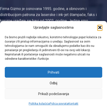
Firma Gizmo je osnovana 1995. godine, a obnovom i
distribucijom patrona za laserske i ink-jet štampače, faks i
kopirne uređaje se bavi od 2003. godine. Jedina smo
registrovana firma za proizvodnju tonera i ketridža na području
Upravljajte saglasnostima
Tuzlanskog kantona
Da bismo pružili najbolje iskustvo, koristimo tehnologije poput kolačića za
čuvanje i/ili pristup informacijama o uređaju. Saglasnost sa ovim
Kategorije
tehnologijama će nam omogućiti da obrađujemo podatke kao što su
ponašanje pri pregledanju ili jedinstveni ID-ovi na ovoj veb lokaciji.
Linkovi
Nepristanak ili povlačenje saglasnosti može negativno uticati na
određene karakteristike i funkcije.
Kontakt informacije
Prihvati
Odbij
Viber
Prikaži podešavanja
0
Politika kolačića
Polica povrata
Kontakt
Shop
Filters
Moja lista
Cart
Moj račun