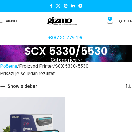
0
MENU
0,00
K
+387 35 279 196
SCX 5330/5530
Categories
Početna
Proizvod Printer
SCX 5330/5530
Prikazuje se jedan rezultat
Show sidebar