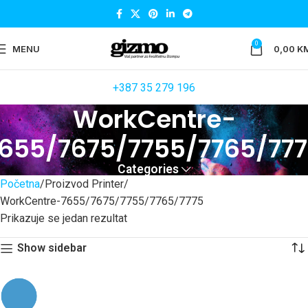
0
MENU
0,00
K
+387 35 279 196
WorkCentre-
655/7675/7755/7765/77
Categories
Početna
Proizvod Printer
WorkCentre-7655/7675/7755/7765/7775
Prikazuje se jedan rezultat
Show sidebar