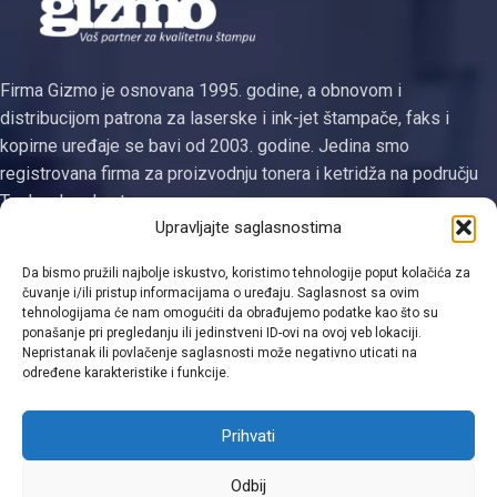
Firma Gizmo je osnovana 1995. godine, a obnovom i
distribucijom patrona za laserske i ink-jet štampače, faks i
kopirne uređaje se bavi od 2003. godine. Jedina smo
registrovana firma za proizvodnju tonera i ketridža na području
Tuzlanskog kantona
Upravljajte saglasnostima
Kategorije
Da bismo pružili najbolje iskustvo, koristimo tehnologije poput kolačića za
Linkovi
čuvanje i/ili pristup informacijama o uređaju. Saglasnost sa ovim
tehnologijama će nam omogućiti da obrađujemo podatke kao što su
ponašanje pri pregledanju ili jedinstveni ID-ovi na ovoj veb lokaciji.
Kontakt informacije
Nepristanak ili povlačenje saglasnosti može negativno uticati na
određene karakteristike i funkcije.
Prihvati
Viber
Odbij