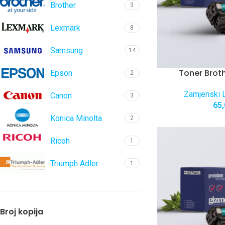
Brother
3
Lexmark
8
Samsung
14
Toner Brot
Epson
2
Zamjenski L
Canon
3
65
Konica Minolta
2
Ricoh
1
Triumph Adler
1
Broj kopija