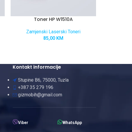
Toner HP W1510A
Zamjenski Laserski Toneri
85,00
KM
Kontakt informacije
Stupine B6, 75000, Tuzla
+387 35 279 196
gizmobih@gmail.com
Viber
WhatsApp