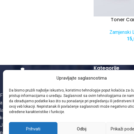
Toner C
Zamjenski L
15
Kategorije
Upravljajte saglasnostima
Zamjenski Laserski
Zamjenski Kopir To
Da bismo pružili najbolje iskustvo, koristimo tehnologije poput kolačića za čuv
Firma Gizmo je osnovana 1995. godine,
Mašinsko punjenje 
pristup informacijama o uređaju. Saglasnost sa ovim tehnologijama će na
da obrađujemo podatke kao što su ponašanje pri pregledanju ili jedinstveni I
a obnovom i distribucijom patrona za
Zamjenski Inkjet Ke
ovoj veb lokaciji. Nepristanak ili povlačenje saglasnosti može negativno utic
laserske i ink-jet štampače, faks i
određene karakteristike i funkcije.
kopirne uređaje se bavi od 2003. godine.
Jedina smo registrovana firma za
Prihvati
Odbij
Prikaži pod
proizvodnju tonera i ketridža na području