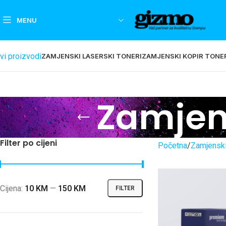
MENU
vi proizvodi
ZAMJENSKI LASERSKI TONERI
ZAMJENSKI KOPIR TONE
Zamjens
Filter po cijeni
Početna
Zamjenski
Cijena:
10 KM
—
150 KM
FILTER