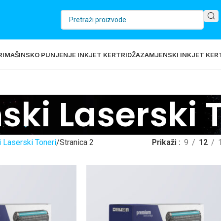
RI
MAŠINSKO PUNJENJE INKJET KERTRIDŽA
ZAMJENSKI INKJET KERT
ki Laserski 
 Laserski Toneri
Stranica 2
Prikaži
9
12