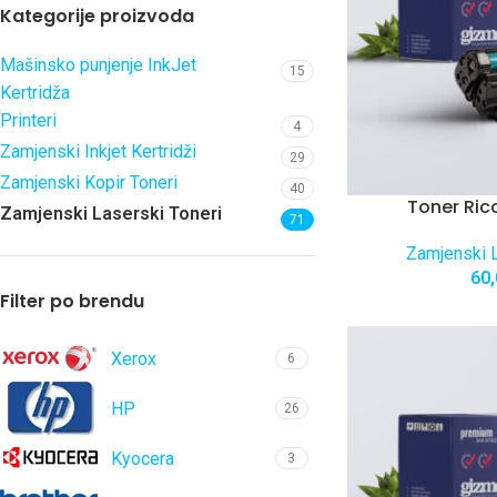
Kategorije proizvoda
Mašinsko punjenje InkJet
15
Kertridža
Printeri
4
Zamjenski Inkjet Kertridži
29
Zamjenski Kopir Toneri
40
Toner Ric
Zamjenski Laserski Toneri
71
Zamjenski L
60
Filter po brendu
Xerox
6
HP
26
Kyocera
3