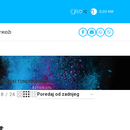
+387 35 279 196
0,00
KM
RIDŽI
ASERSKI TONERI
PRINTERI
4 Products
18
24