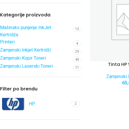
Kategorije proizvoda
Mašinsko punjenje InkJet
15
Kertridža
Printeri
4
Zamjenski Inkjet Kertridži
29
Zamjenski Kopir Toneri
40
Tinta HP
Zamjenski Laserski Toneri
71
Zamjenski I
65
Filter po brendu
HP
2