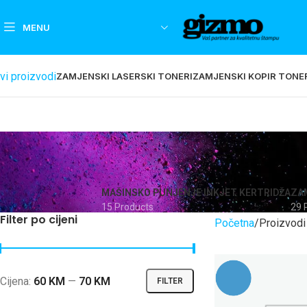
MENU
vi proizvodi
ZAMJENSKI LASERSKI TONERI
ZAMJENSKI KOPIR TONE
MAŠINSKO PUNJENJE INKJET KERTRIDŽA
ZAM
15 Products
29 
Filter po cijeni
Početna
Proizvodi
Cijena:
60 KM
—
70 KM
FILTER