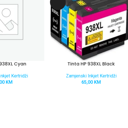
 938XL Cyan
Tinta HP 938XL Black
nkjet Kertridži
Zamjenski Inkjet Kertridži
,00
KM
65,00
KM