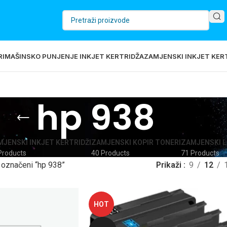
RI
MAŠINSKO PUNJENJE INKJET KERTRIDŽA
ZAMJENSKI INKJET KERT
hp 938
JENSKI INKJET KERTRIDŽI
ZAMJENSKI KOPIR TONERI
ZAMJENSKI L
Products
40 Products
71 Products
 označeni “hp 938”
Prikaži
9
12
HOT