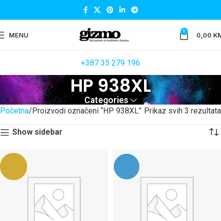
0
MENU
0,00
K
+387 35 279 196
HP 938XL
Categories
Početna
Proizvodi označeni “HP 938XL”
Prikaz svih 3 rezultata
Show sidebar