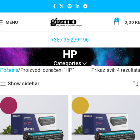
0
MENU
0,00
K
+387 35 279 196
HP
Categories
Početna
Proizvodi označeni “HP”
Prikaz svih 4 rezultata
Show sidebar