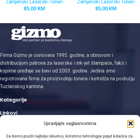
Zamjenski Laserski Toneri
Zamjenski Laserski Toneri
85,00
KM
85,00
KM
Firma Gizmo je osnovana 1995. godine, a obnovom i
distribucijom patrona za laserske i ink-jet štampače, faks i
kopirne uređaje se bavi od 2003. godine. Jedina smo
registrovana firma za proizvodnju tonera i ketridža na području
Tuzlanskog kantona
Kategorije
Linkovi
Upravljajte saglasnostima
Kontakt informacije
Da bismo pružili najbolje iskustvo, koristimo tehnologije poput kolačića za