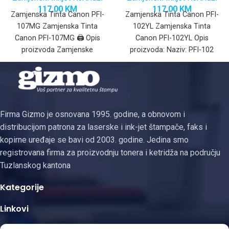
117,00
KM
117,00
KM
Zamjenska Tinta Canon PFI-
Zamjenska Tinta Canon PFI-
107MG Zamjenska Tinta
102YL Zamjenska Tinta
Canon PFI-107MG 🖨️ Opis
Canon PFI-102YL Opis
proizvoda Zamjenske
proizvoda: Naziv: PFI-102
patrone za Canon PFI-107 su
(zamjenski ketridž / ink
visokokvalitetne ink-patrone
cartridge)Kapacitet: 130 ml
kapaciteta
po
Firma Gizmo je osnovana 1995. godine, a obnovom i
distribucijom patrona za laserske i ink-jet štampače, faks i
kopirne uređaje se bavi od 2003. godine. Jedina smo
registrovana firma za proizvodnju tonera i ketridža na području
Tuzlanskog kantona
Kategorije
Linkovi