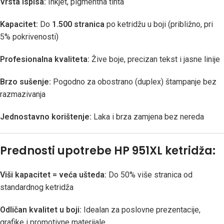
Vrsta ispisa:
Inkjet, pigmentna tinta
Kapacitet:
Do
1.500 stranica
po ketridžu u boji (približno, pri
5% pokrivenosti)
Profesionalna kvaliteta:
Žive boje, precizan tekst i jasne linije
Brzo sušenje:
Pogodno za obostrano (duplex) štampanje bez
razmazivanja
Jednostavno korištenje:
Laka i brza zamjena bez nereda
Prednosti upotrebe HP 951XL ketridža:
Viši kapacitet = veća ušteda:
Do 50% više stranica od
standardnog ketridža
Odličan kvalitet u boji:
Idealan za poslovne prezentacije,
grafike i promotivne materijale