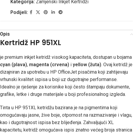
Kategorija:
Zamjenski Inkjet Kertridži
Podijeli:
Opis
Kertridž HP 951XL
je premium inkjet ketridž visokog kapaciteta, dostupan u bojama
cyan (plava)
,
magenta (crvena)
i
yellow (žuta)
. Ovaj ketridž je
dizajniran za upotrebu u HP OfficeJet pisačima koji zahtijevaju
vrhunski kvalitet ispisa u boji uz dugotrajne performanse.
Idealno je rješenje za korisnike koji često štampaju dokumente,
grafike, letke i druge materijale u boji profesionalnog izgleda.
Tinta u HP 951XL ketridžu bazirana je na pigmentima koji
omogućavaju jasne, žive boje, otpornost na razmazivanje i vlagu,
kao i dugotrajnost ispisa bez blijeđenja. Zahvaljujući XL
kapacitetu, ketridž omogućava ispis znatno većeg broja stranica