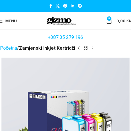
0
MENU
0,00
K
+387 35 279 196
Početna
Zamjenski Inkjet Kertridži