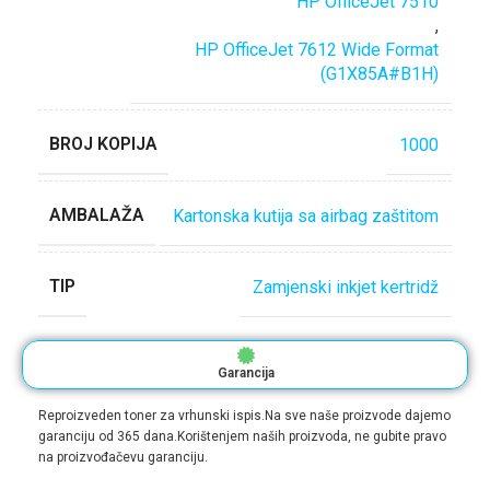
HP OfficeJet 7510
,
HP OfficeJet 7612 Wide Format
(G1X85A#B1H)
BROJ KOPIJA
1000
AMBALAŽA
Kartonska kutija sa airbag zaštitom
TIP
Zamjenski inkjet kertridž
Garancija
Reproizveden toner za vrhunski ispis.Na sve naše proizvode dajemo
garanciju od 365 dana.Korištenjem naših proizvoda, ne gubite pravo
na proizvođačevu garanciju.