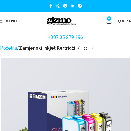
0
MENU
0,00
K
+387 35 279 196
Početna
Zamjenski Inkjet Kertridži