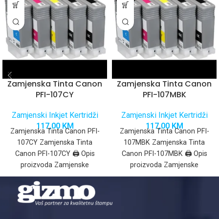
Zamjenska Tinta Canon
Zamjenska Tinta Canon
PFI-107CY
PFI-107MBK
Zamjenski Inkjet Kertridži
Zamjenski Inkjet Kertridži
117,00
KM
117,00
KM
Zamjenska Tinta Canon PFI-
Zamjenska Tinta Canon PFI-
107CY Zamjenska Tinta
107MBK Zamjenska Tinta
Canon PFI-107CY 🖨️ Opis
Canon PFI-107MBK 🖨️ Opis
proizvoda Zamjenske
proizvoda Zamjenske
patrone za Canon PFI-107 su
patrone za Canon PFI-107 su
visokokvalitetne ink-patrone
visokokvalitetne ink-patrone
kapaciteta
kapaciteta