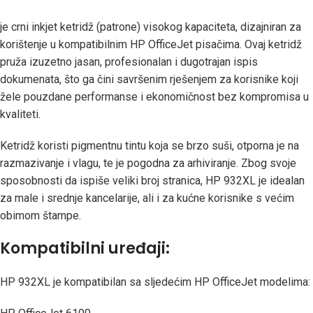
je crni inkjet ketridž (patrone) visokog kapaciteta, dizajniran za
korištenje u kompatibilnim HP OfficeJet pisačima. Ovaj ketridž
pruža izuzetno jasan, profesionalan i dugotrajan ispis
dokumenata, što ga čini savršenim rješenjem za korisnike koji
žele pouzdane performanse i ekonomičnost bez kompromisa u
kvaliteti.
Ketridž koristi pigmentnu tintu koja se brzo suši, otporna je na
razmazivanje i vlagu, te je pogodna za arhiviranje. Zbog svoje
sposobnosti da ispiše veliki broj stranica, HP 932XL je idealan
za male i srednje kancelarije, ali i za kućne korisnike s većim
obimom štampe.
Kompatibilni uređaji:
HP 932XL je kompatibilan sa sljedećim HP OfficeJet modelima: