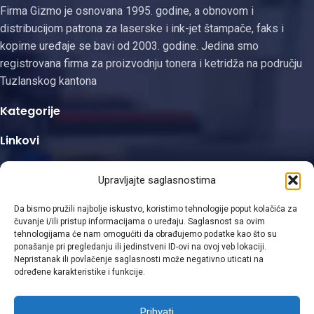
Firma Gizmo je osnovana 1995. godine, a obnovom i
distribucijom patrona za laserske i ink-jet štampače, faks i
kopirne uređaje se bavi od 2003. godine. Jedina smo
registrovana firma za proizvodnju tonera i ketridža na području
Tuzlanskog kantona
Kategorije
Linkovi
Kontakt informacije
Upravljajte saglasnostima
Da bismo pružili najbolje iskustvo, koristimo tehnologije poput kolačića za
čuvanje i/ili pristup informacijama o uređaju. Saglasnost sa ovim
tehnologijama će nam omogućiti da obrađujemo podatke kao što su
ponašanje pri pregledanju ili jedinstveni ID-ovi na ovoj veb lokaciji.
Viber
Nepristanak ili povlačenje saglasnosti može negativno uticati na
određene karakteristike i funkcije.
WhatsApp
Prihvati