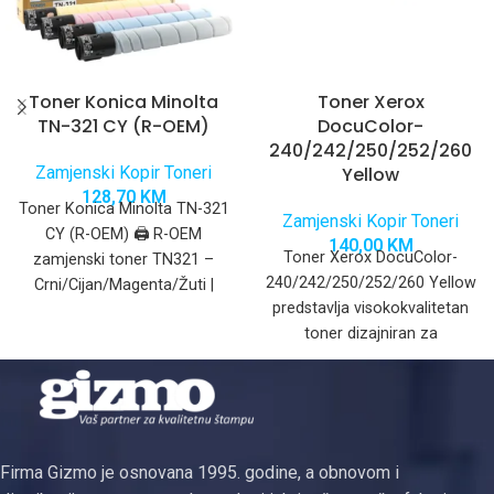
Toner Konica Minolta
Toner Xerox
TN-321 CY (R-OEM)
DocuColor-
240/242/250/252/260
Zamjenski Kopir Toneri
Yellow
128,70
KM
Toner Konica Minolta TN-321
Zamjenski Kopir Toneri
CY (R-OEM) 🖨️ R-OEM
140,00
KM
Toner Xerox DocuColor-
zamjenski toner TN321 –
240/242/250/252/260 Yellow
Crni/Cijan/Magenta/Žuti |
predstavlja visokokvalitetan
Kompatibilan s Konica
toner dizajniran za
Minolta bizhub C224,
profesionalne digitalne
štampače iz Xerox
DocuColor serije. Ovaj toner
koristi se
Firma Gizmo je osnovana 1995. godine, a obnovom i