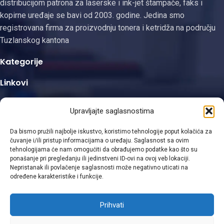
distribucijom patrona za laserske i ink-jet štampače, faks i
kopirne uređaje se bavi od 2003. godine. Jedina smo
registrovana firma za proizvodnju tonera i ketridža na području
Tuzlanskog kantona
Kategorije
Linkovi
Kontakt informacije
Upravljajte saglasnostima
Da bismo pružili najbolje iskustvo, koristimo tehnologije poput kolačića za
čuvanje i/ili pristup informacijama o uređaju. Saglasnost sa ovim
tehnologijama će nam omogućiti da obrađujemo podatke kao što su
ponašanje pri pregledanju ili jedinstveni ID-ovi na ovoj veb lokaciji.
Viber
Nepristanak ili povlačenje saglasnosti može negativno uticati na
određene karakteristike i funkcije.
WhatsApp
Prihvati