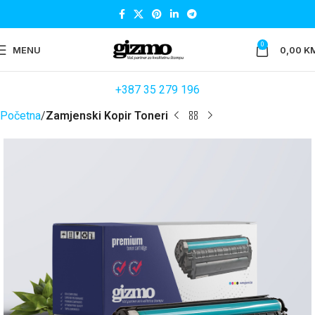
0
MENU
0,00
K
+387 35 279 196
Početna
Zamjenski Kopir Toneri