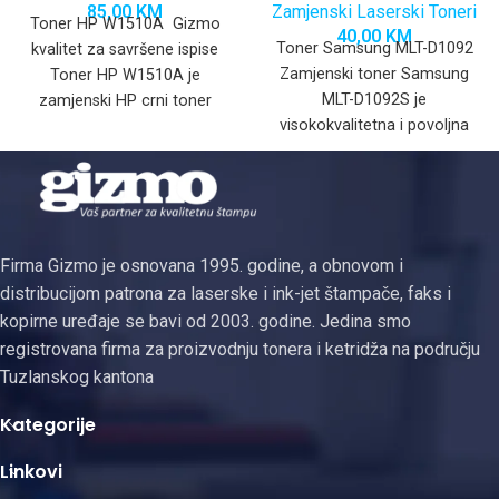
85,00
KM
Zamjenski Laserski Toneri
Toner HP W1510A Gizmo
40,00
KM
Toner Samsung MLT-D1092
kvalitet za savršene ispise
Zamjenski toner Samsung
Toner HP W1510A je
MLT-D1092S je
zamjenski HP crni toner
visokokvalitetna i povoljna
dizajniran za optimalan rad
zamjena za originalni
Samsung toner, dizajniran da
pruži oštar
Firma Gizmo je osnovana 1995. godine, a obnovom i
distribucijom patrona za laserske i ink-jet štampače, faks i
kopirne uređaje se bavi od 2003. godine. Jedina smo
registrovana firma za proizvodnju tonera i ketridža na području
Tuzlanskog kantona
Kategorije
Linkovi