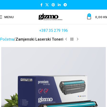
0
MENU
0,00
K
+387 35 279 196
Početna
Zamjenski Laserski Toneri