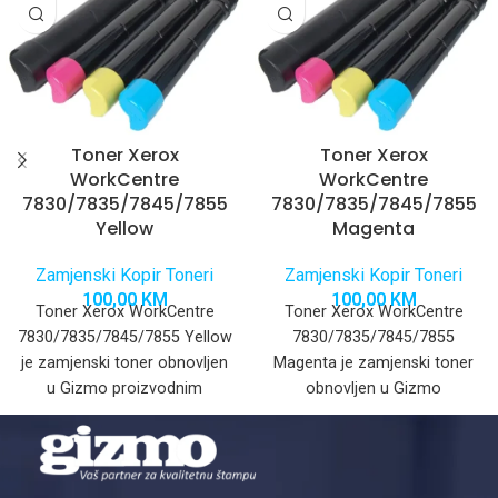
Toner Xerox
Toner Xerox
WorkCentre
WorkCentre
7830/7835/7845/7855
7830/7835/7845/7855
Yellow
Magenta
Zamjenski Kopir Toneri
Zamjenski Kopir Toneri
100,00
KM
100,00
KM
Toner Xerox WorkCentre
Toner Xerox WorkCentre
7830/7835/7845/7855 Yellow
7830/7835/7845/7855
je zamjenski toner obnovljen
Magenta je zamjenski toner
u Gizmo proizvodnim
obnovljen u Gizmo
prostorijama sa Japanskim
proizvodnim prostorijama sa
prahom i developerom za
Japanskim prahom i
profesionalne
developerom za
profesionalne