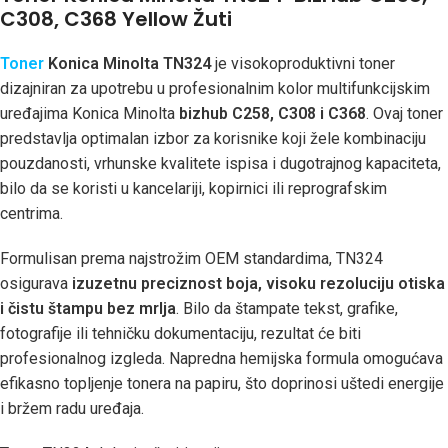
C308, C368 Yellow Žuti
Toner
Konica Minolta TN324
je visokoproduktivni toner
dizajniran za upotrebu u profesionalnim kolor multifunkcijskim
uređajima Konica Minolta
bizhub C258, C308 i C368
. Ovaj toner
predstavlja optimalan izbor za korisnike koji žele kombinaciju
pouzdanosti, vrhunske kvalitete ispisa i dugotrajnog kapaciteta,
bilo da se koristi u kancelariji, kopirnici ili reprografskim
centrima.
Formulisan prema najstrožim OEM standardima, TN324
osigurava
izuzetnu preciznost boja, visoku rezoluciju otiska
i čistu štampu bez mrlja
. Bilo da štampate tekst, grafike,
fotografije ili tehničku dokumentaciju, rezultat će biti
profesionalnog izgleda. Napredna hemijska formula omogućava
efikasno topljenje tonera na papiru, što doprinosi uštedi energije
i bržem radu uređaja.