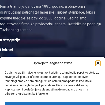
Firma Gizmo je osnovana 1995. godine, a obnovom i
distribucijom patrona za laserske i ink-jet štampače, faks i
kopirne uređaje se bavi od 2003. godine. Jedina smo
registrovana firma za proizvodnju tonera i ketridža na području
Tuzlanskog kantona
Kategorije
Linkovi
Kontakt informacije
Upravljajte saglasnostima
Da bismo pružili najbolje iskustvo, koristimo tehnologije poput kolačića za
čuvanje i/ili pristup informacijama o uređaju. Saglasnost sa ovim
tehnologijama će nam omogućiti da obrađujemo podatke kao što su
ponašanje pri pregledanju ili jedinstveni ID-ovi na ovoj veb lokaciji.
Viber
Nepristanak ili povlačenje saglasnosti može negativno uticati na
određene karakteristike i funkcije.
WhatsApp