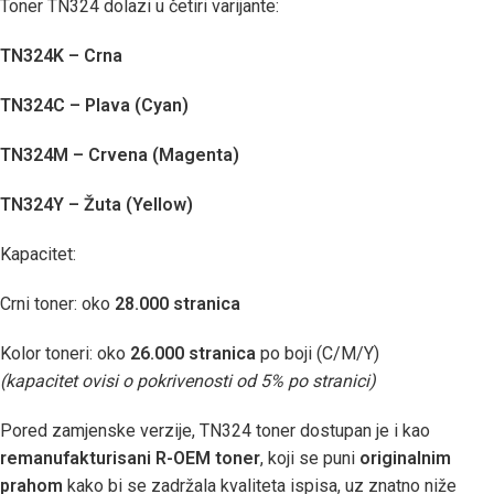
Toner TN324 dolazi u četiri varijante:
TN324K – Crna
TN324C – Plava (Cyan)
TN324M – Crvena (Magenta)
TN324Y – Žuta (Yellow)
Kapacitet:
Crni toner: oko
28.000 stranica
Kolor toneri: oko
26.000 stranica
po boji (C/M/Y)
(kapacitet ovisi o pokrivenosti od 5% po stranici)
Pored zamjenske verzije, TN324 toner dostupan je i kao
remanufakturisani R-OEM toner
, koji se puni
originalnim
prahom
kako bi se zadržala kvaliteta ispisa, uz znatno niže