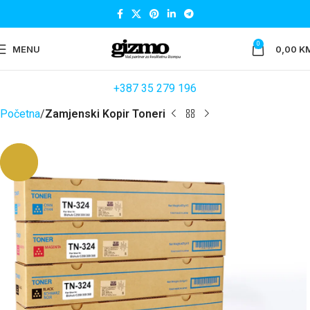
0
MENU
0,00
K
+387 35 279 196
Početna
Zamjenski Kopir Toneri