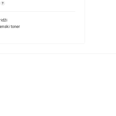
ridži
enski toner