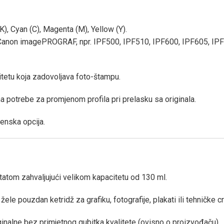
K), Cyan (C), Magenta (M), Yellow (Y).
e Canon imagePROGRAF, npr. IPF500, IPF510, IPF600, IPF605, IPF
litetu koja zadovoljava foto-štampu.
a potrebe za promjenom profila pri prelasku sa originala.
jenska opcija.
atom zahvaljujući velikom kapacitetu od 130 ml.
e pouzdan ketridž za grafiku, fotografije, plakati ili tehničke cr
nalne bez primjetnog gubitka kvalitete (ovisno o proizvođaču).