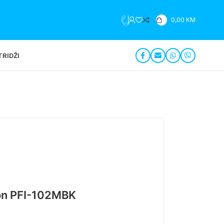
+387 35 279 196
0,00
KM
RIDŽI
on PFI-102MBK