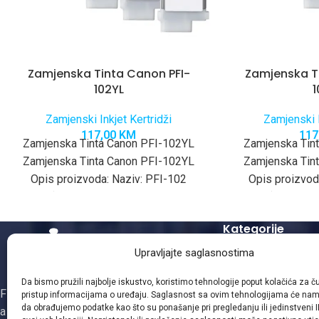
Zamjenska Tinta Canon PFI-
Zamjenska T
102YL
Zamjenski Inkjet Kertridži
Zamjenski I
117,00
KM
117
Zamjenska Tinta Canon PFI-102YL
Zamjenska Tin
Zamjenska Tinta Canon PFI-102YL
Zamjenska Tin
Opis proizvoda: Naziv: PFI-102
Opis proizvod
(zamjenski ketridž / ink
(zamjenski
cartridge)Kapacitet: 130 ml po
cartridge)Kap
Kategorije
Upravljajte saglasnostima
Zamjenski Laserski
Zamjenski Kopir To
Da bismo pružili najbolje iskustvo, koristimo tehnologije poput kolačića za čuv
Firma Gizmo je osnovana 1995. godine,
Mašinsko punjenje 
pristup informacijama o uređaju. Saglasnost sa ovim tehnologijama će na
da obrađujemo podatke kao što su ponašanje pri pregledanju ili jedinstveni I
a obnovom i distribucijom patrona za
Zamjenski Inkjet Ke