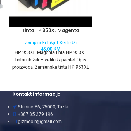
Tinta HP 953XL Magenta
Tinta
Zamjenski Inkjet Kertridži
Zamjensk
45,00
KM
HP 953XL Magenta tinta HP 953XL
HP 953XL Cya
tintni uložak – veliki kapacitet Opis
tintni uložak
proizvoda: Zamjenska tinta HP 953XL
proizvoda: Za
omogućava profesionalan kvalitet
omoguća
Kontakt informacije
Stupine B6, 75000, Tuzla
+387 35 279 196
gizmobih@gmail.com