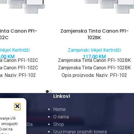
inta Canon PFI-
Zamjenska Tinta Canon PFI-
102C
102BK
nkjet Kertridži
Zamjenski Inkjet Kertridži
,00
KM
117,00
KM
ta Canon PFI-102C
Zamjenska Tinta Canon PFI-102BK
ta Canon PFI-102C
Zamjenska Tinta Canon PFI-102BK
a: Naziv: PFI-102
Opis proizvoda: Naziv: PFI-102
 ketridž / ink
(zamjenski ketridž / ink
acitet: 130 ml po
cartridge)Kapacitet: 130 ml po
Linkovi
 Toneri
Home
neri
O nama
anje i/ili
InkJet Kertridža
Shop
m omogućiti
D-ovi na
rtridži
Izuzimanje praznih tonera