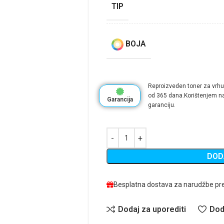
TIP
BOJA
Reproizveden toner za vrhu
od 365 dana.Korištenjem na
Garancija
garanciju.
DOD
Besplatna dostava za narudžbe pr
Dodaj za uporediti
Dod