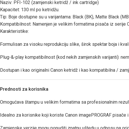
Naziv: PFI-102 (zamjenski ketridž / ink cartridge)
Kapacitet: 130 ml po ketridžu.
Tip: Boje dostupne su u varijantama: Black (BK), Matte Black (MB
Kompatibilnost: Namenjen je velikim formatima pisača iz serij
Karakteristike:
Formulisan za visoku reprodukciju slike, širok spektar boja i kva
Plug-&-play kompatibilnost (kod nekih zamjenskih varijanti): nem
Dostupan i kao originalni Canon ketridž i kao kompatibilna / zam
Prednosti za korisnika
Omogućava štampu u velikim formatima sa profesionalnim rezult
Idealno za korisnike koji koriste Canon imagePROGRAF pisače i žel
Zamjenske verzije mogu ponuditi znatnu uštedu u odnosu na origi