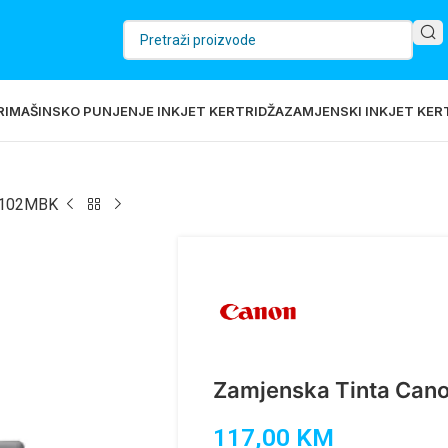
RI
MAŠINSKO PUNJENJE INKJET KERTRIDŽA
ZAMJENSKI INKJET KERT
I-102MBK
Zamjenska Tinta Can
117,00
KM