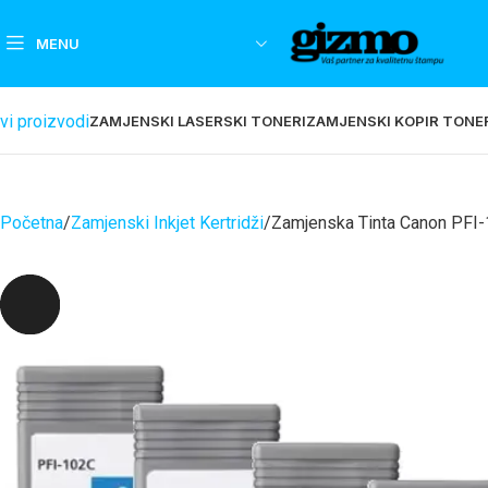
MENU
vi proizvodi
ZAMJENSKI LASERSKI TONERI
ZAMJENSKI KOPIR TONE
Početna
Zamjenski Inkjet Kertridži
Zamjenska Tinta Canon PF