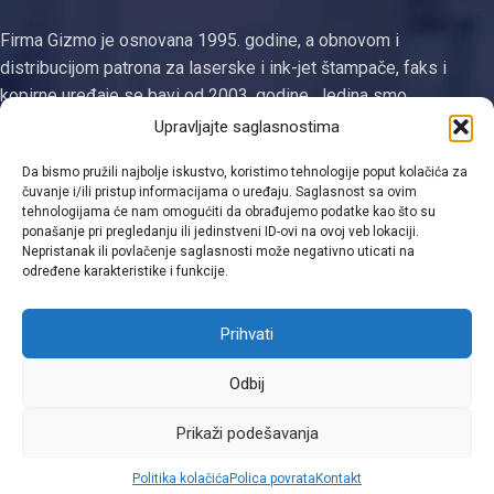
Firma Gizmo je osnovana 1995. godine, a obnovom i
distribucijom patrona za laserske i ink-jet štampače, faks i
kopirne uređaje se bavi od 2003. godine. Jedina smo
registrovana firma za proizvodnju tonera i ketridža na području
Upravljajte saglasnostima
Tuzlanskog kantona
Da bismo pružili najbolje iskustvo, koristimo tehnologije poput kolačića za
čuvanje i/ili pristup informacijama o uređaju. Saglasnost sa ovim
Kategorije
tehnologijama će nam omogućiti da obrađujemo podatke kao što su
ponašanje pri pregledanju ili jedinstveni ID-ovi na ovoj veb lokaciji.
Linkovi
Nepristanak ili povlačenje saglasnosti može negativno uticati na
određene karakteristike i funkcije.
Kontakt informacije
Prihvati
Odbij
Viber
Prikaži podešavanja
0
Politika kolačića
Polica povrata
Kontakt
Shop
Filters
Moja lista
Cart
Moj račun