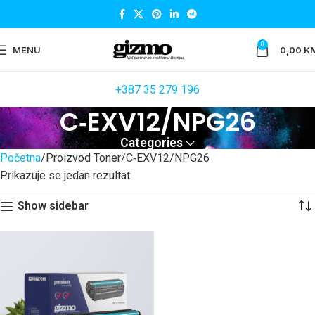
0
MENU
0,00
K
+387 35 279 196
C‐EXV12/NPG26
Categories
Početna
Proizvod Toner
C‐EXV12/NPG26
Prikazuje se jedan rezultat
Show sidebar