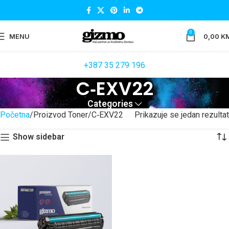
0
MENU
0,00
K
+387 35 279 196
C‐EXV22
Categories
Početna
Proizvod Toner
C‐EXV22
Prikazuje se jedan rezultat
Show sidebar