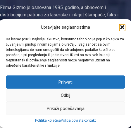
Firma Gizmo je osnovana 1995. godine, a obnovom i
distribucijom patrona za laserske i ink-jet štampače, faks i
kopirne uređaje se bavi od 2003. godine. Jedina smo
Upravljajte saglasnostima
registrovana firma za proizvodnju tonera i ketridža na području
Tuzlanskog kantona
Da bismo pružili najbolje iskustvo, koristimo tehnologije poput kolačića za
čuvanje i/ili pristup informacijama o uređaju. Saglasnost sa ovim
Kategorije
tehnologijama će nam omogućiti da obrađujemo podatke kao što su
ponašanje pri pregledanju ili jedinstveni ID-ovi na ovoj veb lokaciji.
Linkovi
Nepristanak ili povlačenje saglasnosti može negativno uticati na
određene karakteristike i funkcije.
Kontakt informacije
Prihvati
Odbij
Viber
Prikaži podešavanja
0
Politika kolačića
Polica povrata
Kontakt
Shop
Filters
Moja lista
Cart
Moj račun
WhatsApp