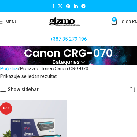
0
MENU
0,00
K
+387 35 279 196
Canon CRG-070
Categories
Početna
Proizvod Toner
Canon CRG-070
Prikazuje se jedan rezultat
Show sidebar
HOT