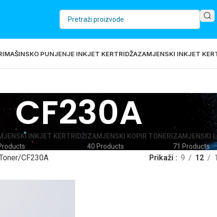
RI
MAŠINSKO PUNJENJE INKJET KERTRIDŽA
ZAMJENSKI INKJET KERT
CF230A
JENSKI INKJET KERTRIDŽI
ZAMJENSKI KOPIR TONERI
ZAMJENSKI L
Products
40 Products
71 Products
Toner
CF230A
Prikaži
9
12