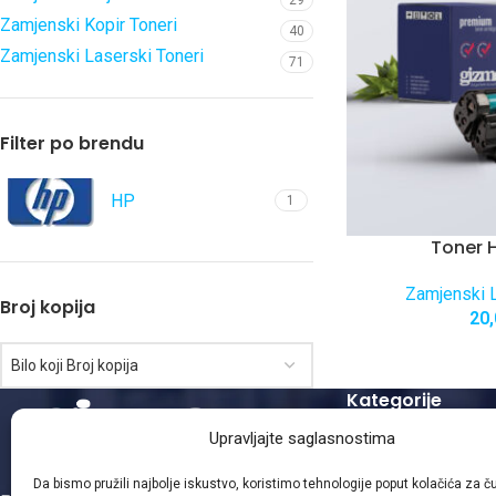
29
Zamjenski Kopir Toneri
40
Zamjenski Laserski Toneri
71
Filter po brendu
HP
1
Toner 
Zamjenski L
Broj kopija
20
Bilo koji Broj kopija
Kategorije
Upravljajte saglasnostima
Zamjenski Laserski
Zamjenski Kopir To
Da bismo pružili najbolje iskustvo, koristimo tehnologije poput kolačića za čuv