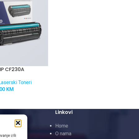
HP CF230A
aserski Toneri
,00
KM
Linkovi
 Toneri
Home
neri
O nama
anje i/ili