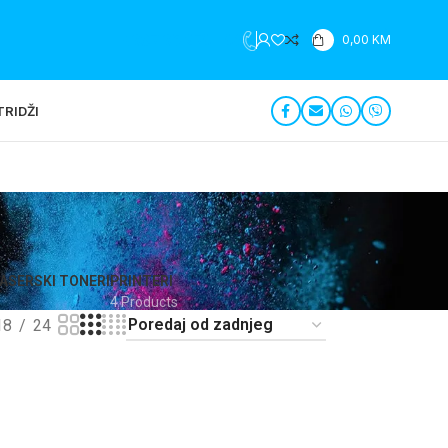
+387 35 279 196
0,00
KM
RIDŽI
ASERSKI TONERI
PRINTERI
4 Products
18
24