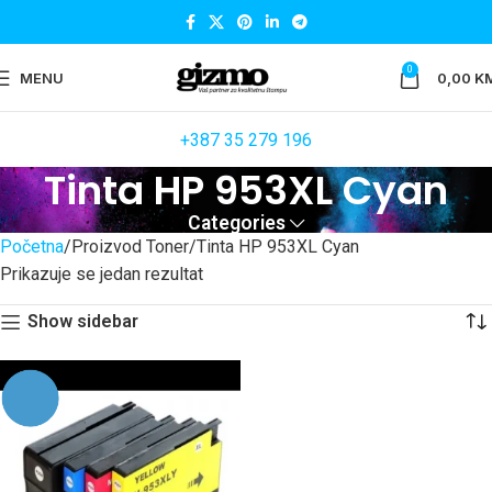
0
MENU
0,00
K
+387 35 279 196
Tinta HP 953XL Cyan
Categories
Početna
Proizvod Toner
Tinta HP 953XL Cyan
Prikazuje se jedan rezultat
Show sidebar