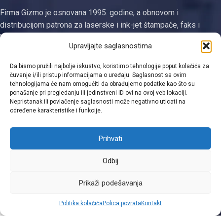
Firma Gizmo je osnovana 1995. godine, a obnovom i
distribucijom patrona za laserske i ink-jet štampače, faks i
kopirne uređaje se bavi od 2003. godine. Jedina smo
Upravljajte saglasnostima
registrovana firma za proizvodnju tonera i ketridža na području
Tuzlanskog kantona
Da bismo pružili najbolje iskustvo, koristimo tehnologije poput kolačića za
čuvanje i/ili pristup informacijama o uređaju. Saglasnost sa ovim
Kategorije
tehnologijama će nam omogućiti da obrađujemo podatke kao što su
ponašanje pri pregledanju ili jedinstveni ID-ovi na ovoj veb lokaciji.
Linkovi
Nepristanak ili povlačenje saglasnosti može negativno uticati na
određene karakteristike i funkcije.
Kontakt informacije
Prihvati
Odbij
Viber
Prikaži podešavanja
0
Politika kolačića
Polica povrata
Kontakt
Shop
Filters
Moja lista
Cart
Moj račun
WhatsApp