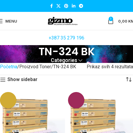
0
MENU
0,00
K
+387 35 279 196
TN-324 BK
Categories
Početna
Proizvod Toner
TN-324 BK
Prikaz svih 4 rezultata
Show sidebar