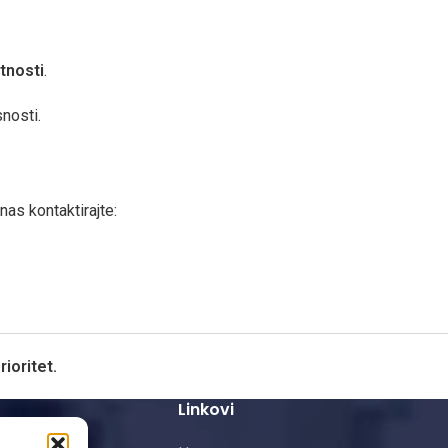
tnosti
.
nosti.
as kontaktirajte:
ioritet.
Linkovi