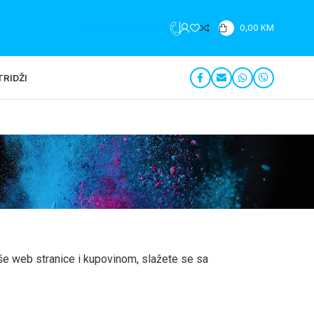
+387 35 279 196
0,00
KM
RIDŽI
aše web stranice i kupovinom, slažete se sa