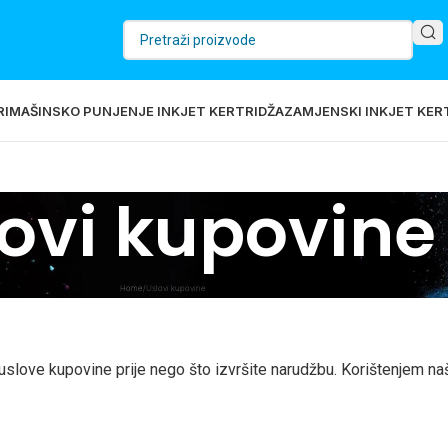
RI
MAŠINSKO PUNJENJE INKJET KERTRIDŽA
ZAMJENSKI INKJET KERT
ovi kupovine
Home
Uslovi kupovine
 uslove kupovine prije nego što izvršite narudžbu. Korištenjem n