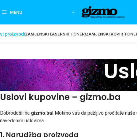
MENU
vi proizvodi
ZAMJENSKI LASERSKI TONERI
ZAMJENSKI KOPIR TONE
Usl
Uslovi kupovine – gizmo.ba
Dobrodošli na
gizmo.ba
! Molimo vas da pažljivo pročitate naše
navedenim uslovima.
1. Narudžba proizvoda