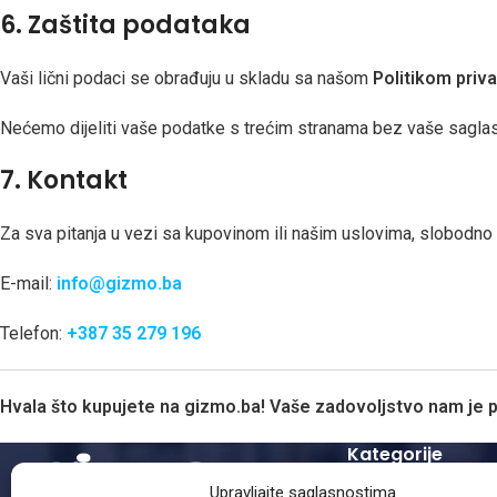
6. Zaštita podataka
Vaši lični podaci se obrađuju u skladu sa našom
Politikom priva
Nećemo dijeliti vaše podatke s trećim stranama bez vaše saglas
7. Kontakt
Za sva pitanja u vezi sa kupovinom ili našim uslovima, slobodno n
E-mail:
info@gizmo.ba
Telefon:
+387 35 279 196
Hvala što kupujete na gizmo.ba! Vaše zadovoljstvo nam je pr
Kategorije
Upravljajte saglasnostima