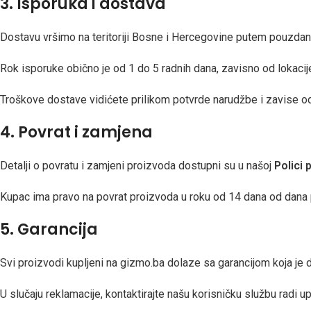
3. Isporuka i dostava
Dostavu vršimo na teritoriji Bosne i Hercegovine putem pouzdanih
Rok isporuke obično je od 1 do 5 radnih dana, zavisno od lokacij
Troškove dostave vidićete prilikom potvrde narudžbe i zavise od 
4. Povrat i zamjena
Detalji o povratu i zamjeni proizvoda dostupni su u našoj
Polici 
Kupac ima pravo na povrat proizvoda u roku od 14 dana od dana pr
5. Garancija
Svi proizvodi kupljeni na gizmo.ba dolaze sa garancijom koja je 
U slučaju reklamacije, kontaktirajte našu korisničku službu radi up