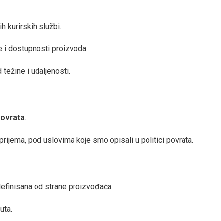
 kurirskih službi.
e i dostupnosti proizvoda.
težine i udaljenosti.
povrata
.
ijema, pod uslovima koje smo opisali u politici povrata.
definisana od strane proizvođača.
uta.