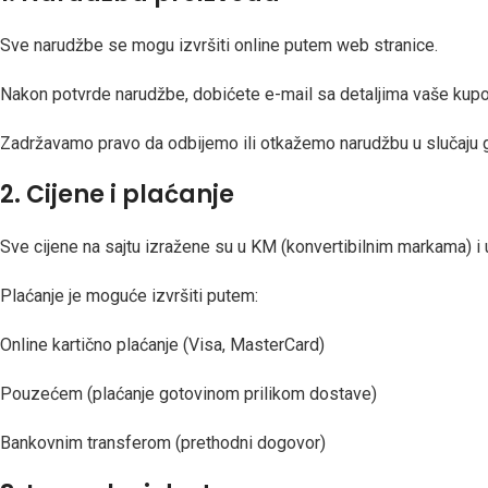
Sve narudžbe se mogu izvršiti online putem web stranice.
Nakon potvrde narudžbe, dobićete e-mail sa detaljima vaše kupo
Zadržavamo pravo da odbijemo ili otkažemo narudžbu u slučaju gr
2. Cijene i plaćanje
Sve cijene na sajtu izražene su u KM (konvertibilnim markama) i 
Plaćanje je moguće izvršiti putem:
Online kartično plaćanje (Visa, MasterCard)
Pouzećem (plaćanje gotovinom prilikom dostave)
Bankovnim transferom (prethodni dogovor)