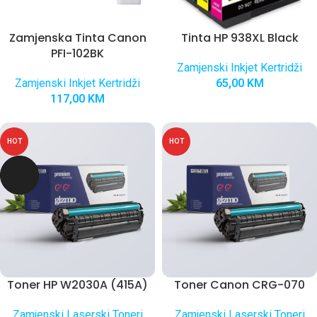
Zamjenska Tinta Canon
Tinta HP 938XL Black
PFI-102BK
Zamjenski Inkjet Kertridži
Zamjenski Inkjet Kertridži
65,00
KM
117,00
KM
HOT
HOT
Toner HP W2030A (415A)
Toner Canon CRG-070
Zamjenski Laserski Toneri
Zamjenski Laserski Toneri