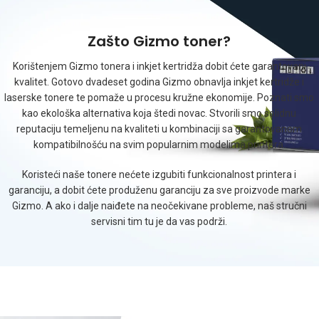
Zašto Gizmo toner?
Korištenjem Gizmo tonera i inkjet kertridža dobit ćete garantovani
kvalitet. Gotovo dvadeset godina Gizmo obnavlja inkjet kertridže i
laserske tonere te pomaže u procesu kružne ekonomije. Poznati smo
kao ekološka alternativa koja štedi novac. Stvorili smo solidnu
reputaciju temeljenu na kvaliteti u kombinaciji sa garantovanom
kompatibilnošću na svim popularnim modelima printera.
Koristeći naše tonere nećete izgubiti funkcionalnost printera i
garanciju, a dobit ćete produženu garanciju za sve proizvode marke
Gizmo. A ako i dalje naiđete na neočekivane probleme, naš stručni
servisni tim tu je da vas podrži.