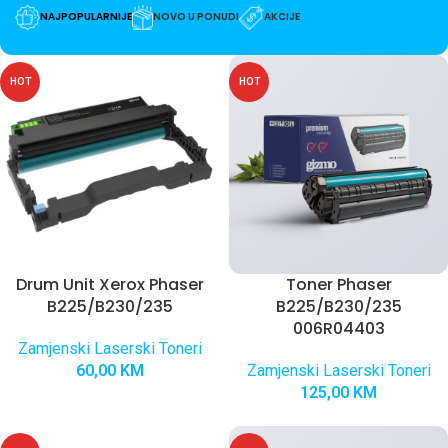
NOVO U PONUDI
NAJPOPULARNIJE
AKCIJE
HOT
HOT
Drum Unit Xerox Phaser
Toner Phaser
B225/B230/235
B225/B230/235
006R04403
Zamjenski Laserski Toneri
60,00
KM
Zamjenski Laserski Toneri
125,00
KM