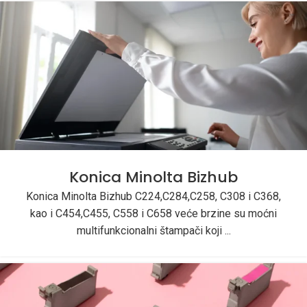
Konica Minolta Bizhub
Konica Minolta Bizhub C224,C284,C258, C308 i C368,
kao i C454,C455, C558 i C658 veće brzine su moćni
multifunkcionalni štampači koji ...