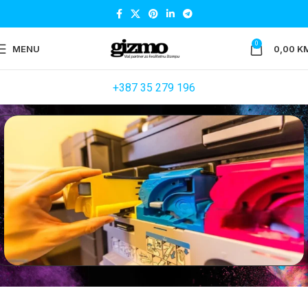
0
MENU
0,00
K
+387 35 279 196
KOPIR TONERI