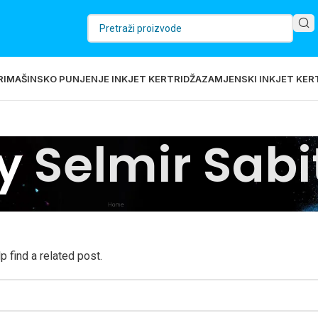
RI
MAŠINSKO PUNJENJE INKJET KERTRIDŽA
ZAMJENSKI INKJET KERT
by
Selmir Sabi
Home
 find a related post.