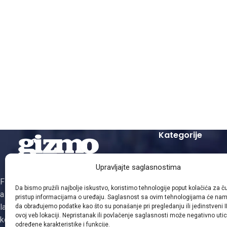
Kategorije
Zamjenski Laserski
Upravljajte saglasnostima
Zamjenski Kopir To
Firma Gizmo je osnovana 1995. godine,
Mašinsko punjenje 
Da bismo pružili najbolje iskustvo, koristimo tehnologije poput kolačića za čuv
a obnovom i distribucijom patrona za
Zamjenski Inkjet Ke
pristup informacijama o uređaju. Saglasnost sa ovim tehnologijama će na
laserske i ink-jet štampače, faks i
da obrađujemo podatke kao što su ponašanje pri pregledanju ili jedinstveni I
ovoj veb lokaciji. Nepristanak ili povlačenje saglasnosti može negativno utic
kopirne uređaje se bavi od 2003. godine.
određene karakteristike i funkcije.