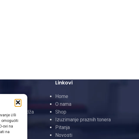
Linkovi
 Toneri
Home
neri
O nama
InkJet Kertridža
Shop
anje i/ili
rtridži
Izuzimanje praznih tonera
m omogućiti
D-ovi na
Pitanja
ati na
Novosti