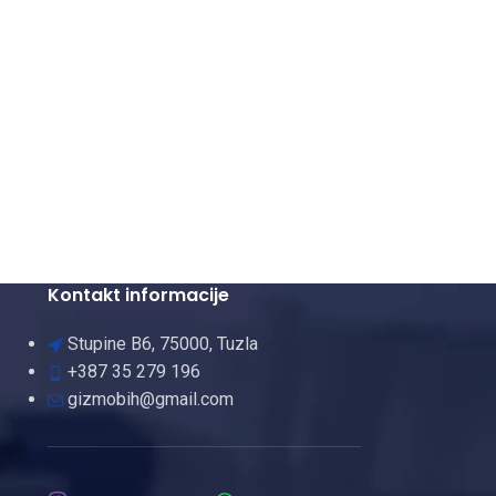
Kontakt informacije
Stupine B6, 75000, Tuzla
+387 35 279 196
gizmobih@gmail.com