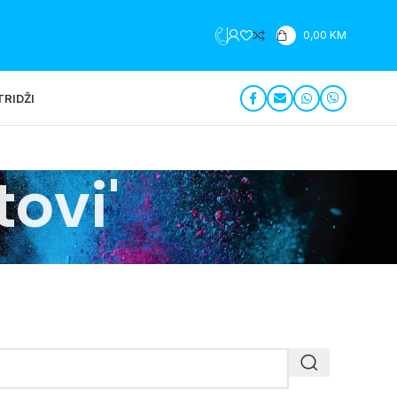
+387 35 279 196
0,00
KM
RIDŽI
tovi'