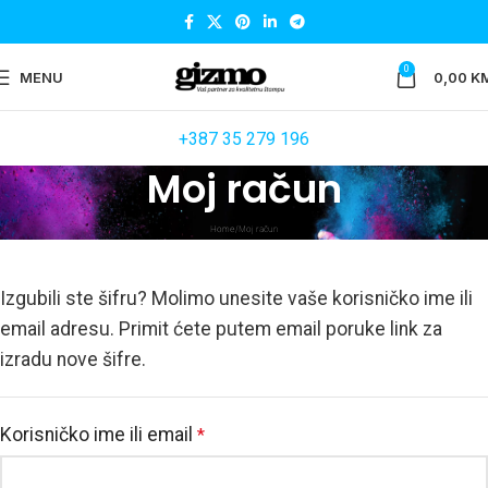
0
MENU
0,00
K
+387 35 279 196
Moj račun
Home
Moj račun
Izgubili ste šifru? Molimo unesite vaše korisničko ime ili
email adresu. Primit ćete putem email poruke link za
izradu nove šifre.
Korisničko ime ili email
*