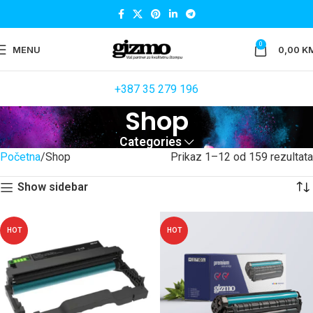
0
MENU
0,00
K
+387 35 279 196
Shop
Categories
Početna
Shop
Prikaz 1–12 od 159 rezultata
Show sidebar
HOT
HOT