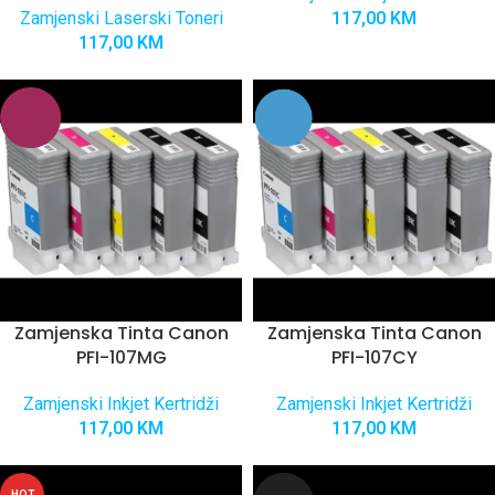
Zamjenski Laserski Toneri
117,00
KM
117,00
KM
Zamjenska Tinta Canon
Zamjenska Tinta Canon
PFI-107MG
PFI-107CY
Zamjenski Inkjet Kertridži
Zamjenski Inkjet Kertridži
117,00
KM
117,00
KM
HOT