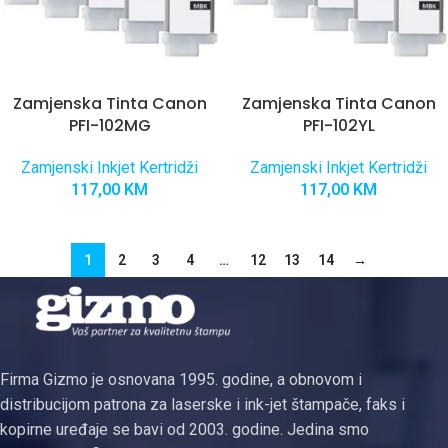
Zamjenska Tinta Canon
Zamjenska Tinta Canon
PFI-102MG
PFI-102YL
Zamjenski Inkjet Kertridži
Zamjenski Inkjet Kertridži
117,00
KM
117,00
KM
1
2
3
4
…
12
13
14
→
Firma Gizmo je osnovana 1995. godine, a obnovom i
distribucijom patrona za laserske i ink-jet štampače, faks i
kopirne uređaje se bavi od 2003. godine. Jedina smo