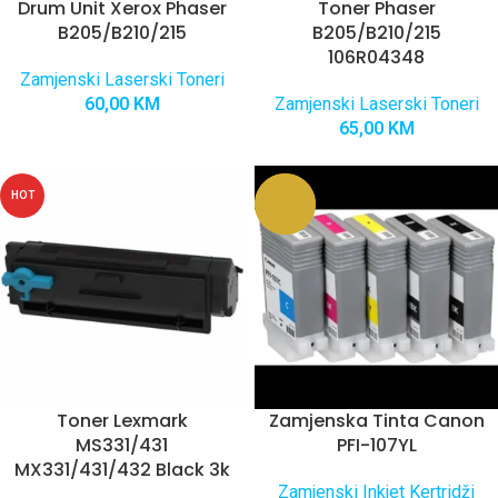
Drum Unit Xerox Phaser
Toner Phaser
B205/B210/215
B205/B210/215
106R04348
Zamjenski Laserski Toneri
60,00
KM
Zamjenski Laserski Toneri
65,00
KM
HOT
Toner Lexmark
Zamjenska Tinta Canon
MS331/431
PFI-107YL
MX331/431/432 Black 3k
Zamjenski Inkjet Kertridži