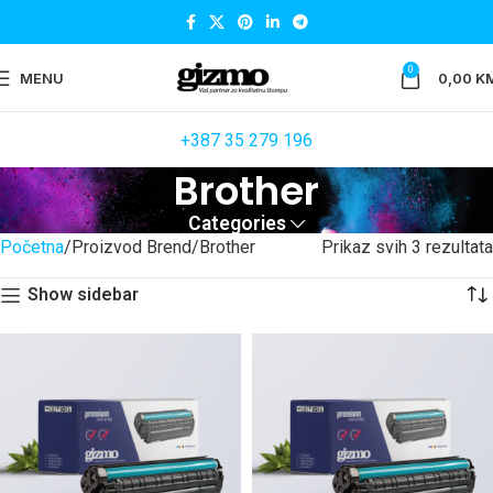
0
MENU
0,00
K
+387 35 279 196
Brother
Categories
Početna
Proizvod Brend
Brother
Prikaz svih 3 rezultata
Show sidebar