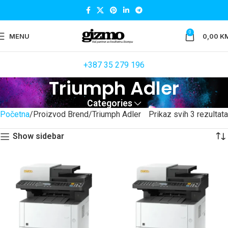
0
MENU
0,00
K
+387 35 279 196
Triumph Adler
Categories
Početna
Proizvod Brend
Triumph Adler
Prikaz svih 3 rezultata
Show sidebar