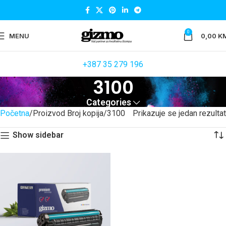
0
MENU
0,00
K
+387 35 279 196
3100
Categories
Početna
Proizvod Broj kopija
3100
Prikazuje se jedan rezultat
Show sidebar