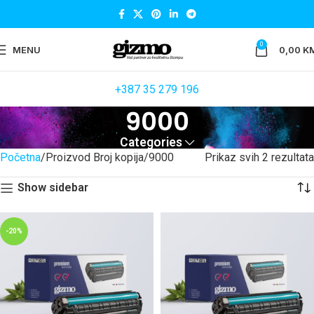
0
MENU
0,00
K
+387 35 279 196
9000
Categories
Početna
Proizvod Broj kopija
9000
Prikaz svih 2 rezultata
Show sidebar
-20%