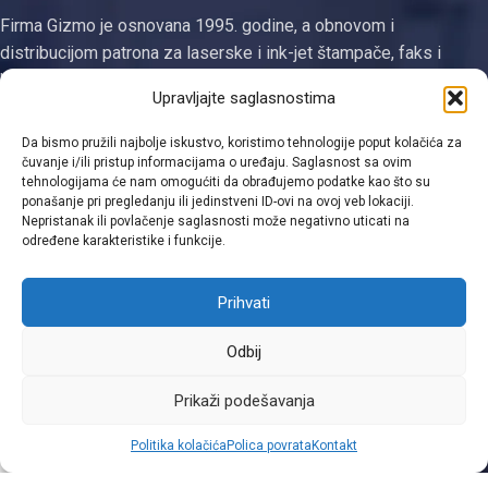
Firma Gizmo je osnovana 1995. godine, a obnovom i
distribucijom patrona za laserske i ink-jet štampače, faks i
kopirne uređaje se bavi od 2003. godine. Jedina smo
Upravljajte saglasnostima
registrovana firma za proizvodnju tonera i ketridža na području
Tuzlanskog kantona
Da bismo pružili najbolje iskustvo, koristimo tehnologije poput kolačića za
čuvanje i/ili pristup informacijama o uređaju. Saglasnost sa ovim
Kategorije
tehnologijama će nam omogućiti da obrađujemo podatke kao što su
ponašanje pri pregledanju ili jedinstveni ID-ovi na ovoj veb lokaciji.
Nepristanak ili povlačenje saglasnosti može negativno uticati na
Linkovi
određene karakteristike i funkcije.
Kontakt informacije
Prihvati
Odbij
Viber
Prikaži podešavanja
0
Politika kolačića
Polica povrata
Kontakt
Shop
Filters
Moja lista
Cart
Moj račun
WhatsApp