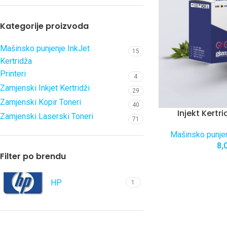
Kategorije proizvoda
Mašinsko punjenje InkJet
15
Kertridža
Printeri
4
Zamjenski Inkjet Kertridži
29
Zamjenski Kopir Toneri
40
Injekt Kertr
Zamjenski Laserski Toneri
71
Mašinsko punjen
8,
Filter po brendu
HP
1