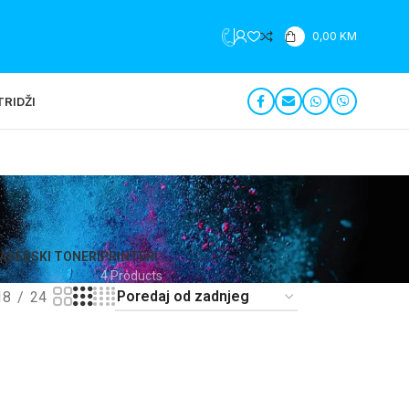
+387 35 279 196
0,00
KM
RIDŽI
ASERSKI TONERI
PRINTERI
4 Products
18
24