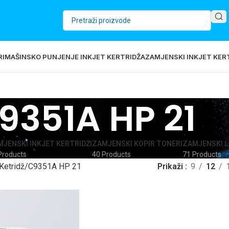
RI
MAŠINSKO PUNJENJE INKJET KERTRIDŽA
ZAMJENSKI INKJET KERT
9351A HP 21
JENSKI INKJET KERTRIDŽI
ZAMJENSKI KOPIR TONERI
ZAMJENSKI L
Products
40 Products
71 Products
Ketridž
C9351A HP 21
Prikaži
9
12