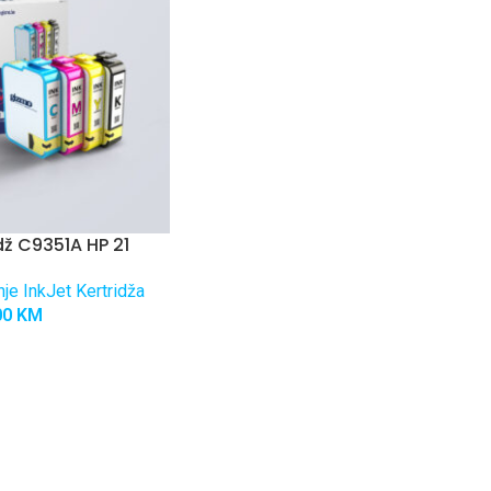
idž C9351A HP 21
je InkJet Kertridža
00
KM