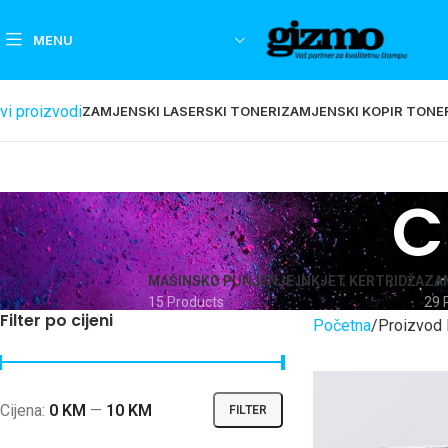
MENU
vi proizvodi
ZAMJENSKI LASERSKI TONERI
ZAMJENSKI KOPIR TONE
C
MAŠINSKO PUNJENJE INKJET KERTRIDŽA
ZAM
15 Products
29 
Filter po cijeni
Početna
Proizvod 
Cijena:
0 KM
—
10 KM
FILTER