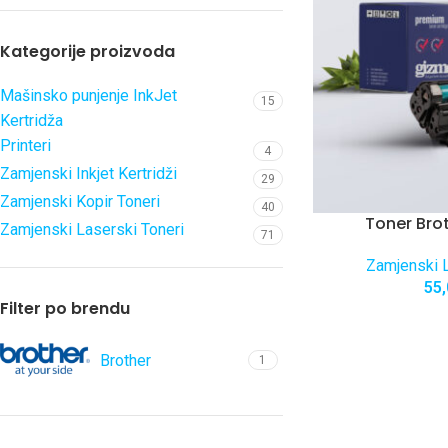
Kategorije proizvoda
Mašinsko punjenje InkJet
15
Kertridža
Printeri
4
Zamjenski Inkjet Kertridži
29
Zamjenski Kopir Toneri
40
Toner Bro
Zamjenski Laserski Toneri
71
Zamjenski L
55
Filter po brendu
Brother
1