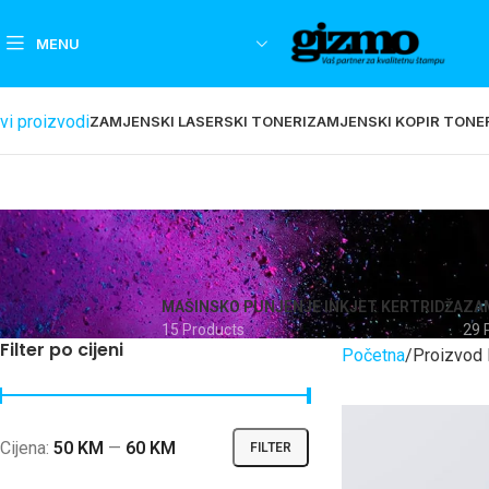
MENU
vi proizvodi
ZAMJENSKI LASERSKI TONERI
ZAMJENSKI KOPIR TONE
MAŠINSKO PUNJENJE INKJET KERTRIDŽA
ZAM
15 Products
29 
Filter po cijeni
Početna
Proizvod 
Cijena:
50 KM
—
60 KM
FILTER