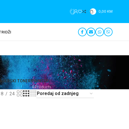
+387 35 279 196
0,00
KM
RIDŽI
ASERSKI TONERI
PRINTERI
4 Products
18
24