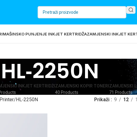
RI
MAŠINSKO PUNJENJE INKJET KERTRIDŽA
ZAMJENSKI INKJET KERT
HL‐2250N
JENSKI INKJET KERTRIDŽI
ZAMJENSKI KOPIR TONERI
ZAMJENSKI L
Products
40 Products
71 Products
Printer
HL‐2250N
Prikaži
9
12