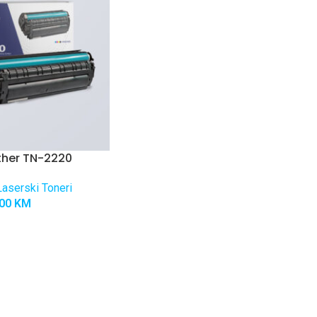
ther TN-2220
aserski Toneri
,00
KM