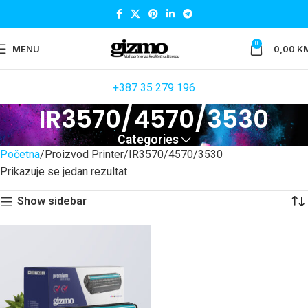
0
MENU
0,00
K
+387 35 279 196
IR3570/4570/3530
Categories
Početna
Proizvod Printer
IR3570/4570/3530
Prikazuje se jedan rezultat
Show sidebar