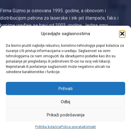
Firma Gizmo je osnovana 1995. godine, a obnovom i
distribucijom patrona za laserske i ink-jet štampače, faks i
kopirne uređaje se bavi od 2003. godine. Jedina smo
registrovana firma za proizvodnju tonera i ketridža na području
Upravljajte saglasnostima
Tuzlanskog kantona
Da bismo pružili najbolje iskustvo, koristimo tehnologije poput kolačića za
čuvanje i/ili pristup informacijama o uređaju. Saglasnost sa ovim
Kategorije
tehnologijama će nam omogućiti da obrađujemo podatke kao što su
ponašanje pri pregledanju ili jedinstveni ID-ovi na ovoj veb lokaciji.
Linkovi
Nepristanak ili povlačenje saglasnosti može negativno uticati na
određene karakteristike i funkcije.
Kontakt informacije
Prihvati
Odbij
Viber
Prikaži podešavanja
0
Politika kolačića
Polica povrata
Kontakt
Shop
Filters
Moja lista
Cart
Moj račun