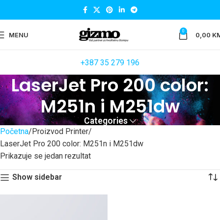
0
MENU
0,00
K
+387 35 279 196
LaserJet Pro 200 color:
M251n i M251dw
Categories
Početna
Proizvod Printer
LaserJet Pro 200 color: M251n i M251dw
Prikazuje se jedan rezultat
Show sidebar