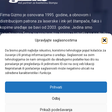
Firma Gizmo je osnovana 1995. godine, a obnovom i
distribucijom patrona za laserske i ink-jet štampače, faks i
kopirne uređaje se bavi od 2003. godine. Jedina smo
registrovana firma za proizvodnju tonera i ketridža na području
Tuzlanskog kantona
Upravljajte saglasnostima
Kategorije
Da bismo pružili najbolje iskustvo, koristimo tehnologije poput kolačića za
čuvanje i/ili pristup informacijama o uređaju. Saglasnost sa ovim
tehnologijama će nam omogućiti da obrađujemo podatke kao što su
Linkovi
ponašanje pri pregledanju ili jedinstveni ID-ovi na ovoj veb lokaciji.
Nepristanak ili povlačenje saglasnosti može negativno uticati na
Kontakt informacije
određene karakteristike i funkcije.
Prihvati
Odbij
Viber
Prikaži podešavanja