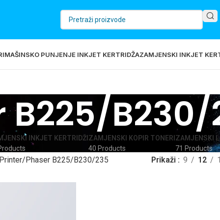
RI
MAŠINSKO PUNJENJE INKJET KERTRIDŽA
ZAMJENSKI INKJET KERT
r B225/B230/
JENSKI INKJET KERTRIDŽI
ZAMJENSKI KOPIR TONERI
ZAMJENSKI L
Products
40 Products
71 Products
Printer
Phaser B225/B230/235
Prikaži
9
12