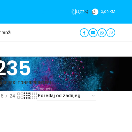
+387 35 279 196
0,00
KM
RIDŽI
235
ASERSKI TONERI
PRINTERI
4 Products
18
24