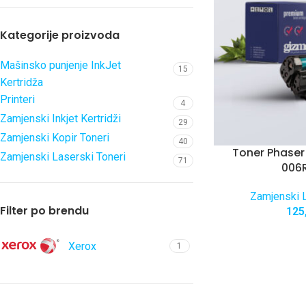
Kategorije proizvoda
Mašinsko punjenje InkJet
15
Kertridža
Printeri
4
Zamjenski Inkjet Kertridži
29
Zamjenski Kopir Toneri
40
Toner Phase
Zamjenski Laserski Toneri
71
006
Zamjenski L
Filter po brendu
125
Xerox
1