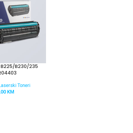
r B225/B230/235
R04403
aserski Toneri
,00
KM