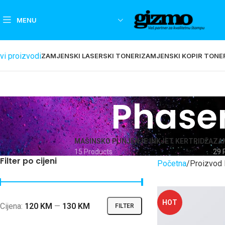
MENU
vi proizvodi
ZAMJENSKI LASERSKI TONERI
ZAMJENSKI KOPIR TONE
Phase
MAŠINSKO PUNJENJE INKJET KERTRIDŽA
ZAM
15 Products
29 
Filter po cijeni
Početna
Proizvod 
HOT
Cijena:
120 KM
—
130 KM
FILTER