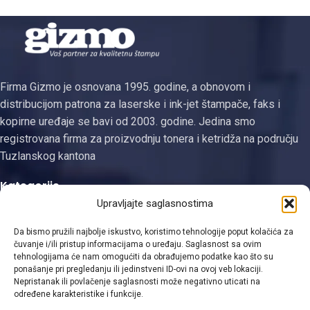
Firma Gizmo je osnovana 1995. godine, a obnovom i
distribucijom patrona za laserske i ink-jet štampače, faks i
kopirne uređaje se bavi od 2003. godine. Jedina smo
registrovana firma za proizvodnju tonera i ketridža na području
Tuzlanskog kantona
Kategorije
Upravljajte saglasnostima
Linkovi
Da bismo pružili najbolje iskustvo, koristimo tehnologije poput kolačića za
Kontakt informacije
čuvanje i/ili pristup informacijama o uređaju. Saglasnost sa ovim
tehnologijama će nam omogućiti da obrađujemo podatke kao što su
ponašanje pri pregledanju ili jedinstveni ID-ovi na ovoj veb lokaciji.
Nepristanak ili povlačenje saglasnosti može negativno uticati na
određene karakteristike i funkcije.