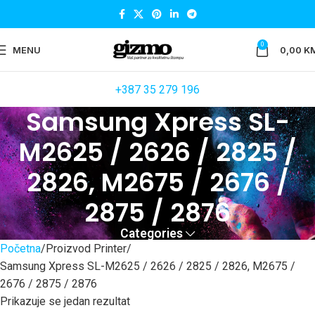
0
MENU
0,00
K
+387 35 279 196
Samsung Xpress SL-
M2625 / 2626 / 2825 /
2826, M2675 / 2676 /
2875 / 2876
Categories
Početna
Proizvod Printer
Samsung Xpress SL-M2625 / 2626 / 2825 / 2826, M2675 /
2676 / 2875 / 2876
Prikazuje se jedan rezultat