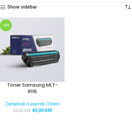
Show sidebar
-20%
Toner Samsung MLT-
R116
Zamjenski Laserski Toneri
40,00
KM
50,00
KM