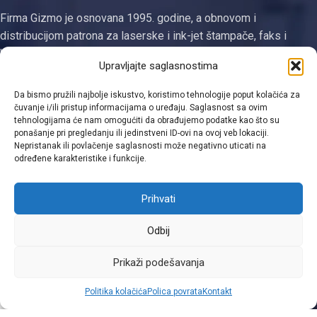
Firma Gizmo je osnovana 1995. godine, a obnovom i
distribucijom patrona za laserske i ink-jet štampače, faks i
kopirne uređaje se bavi od 2003. godine. Jedina smo
Upravljajte saglasnostima
registrovana firma za proizvodnju tonera i ketridža na području
Tuzlanskog kantona
Da bismo pružili najbolje iskustvo, koristimo tehnologije poput kolačića za
čuvanje i/ili pristup informacijama o uređaju. Saglasnost sa ovim
Kategorije
tehnologijama će nam omogućiti da obrađujemo podatke kao što su
ponašanje pri pregledanju ili jedinstveni ID-ovi na ovoj veb lokaciji.
Linkovi
Nepristanak ili povlačenje saglasnosti može negativno uticati na
određene karakteristike i funkcije.
Kontakt informacije
Prihvati
Odbij
Viber
Prikaži podešavanja
0
Politika kolačića
Polica povrata
Kontakt
Shop
Filters
Moja lista
Cart
Moj račun
WhatsApp