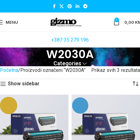
0
MENU
0,00
K
+387 35 279 196
W2030A
Categories
Početna
Proizvodi označeni “W2030A”
Prikaz svih 3 rezultata
Show sidebar