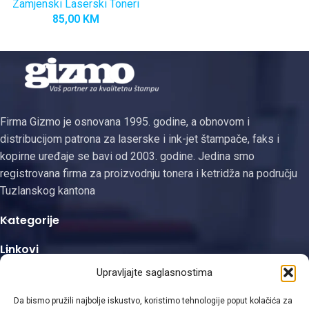
Zamjenski Laserski Toneri
85,00
KM
Firma Gizmo je osnovana 1995. godine, a obnovom i
distribucijom patrona za laserske i ink-jet štampače, faks i
kopirne uređaje se bavi od 2003. godine. Jedina smo
registrovana firma za proizvodnju tonera i ketridža na području
Tuzlanskog kantona
Kategorije
Linkovi
Upravljajte saglasnostima
Kontakt informacije
Da bismo pružili najbolje iskustvo, koristimo tehnologije poput kolačića za