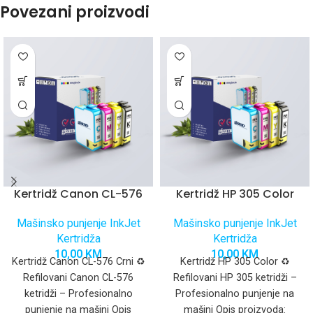
Povezani proizvodi
Kertridž Canon CL-576
Kertridž HP 305 Color
Mašinsko punjenje InkJet
Mašinsko punjenje InkJet
Kertridža
Kertridža
10,00
KM
10,00
KM
Kertridž Canon CL-576 Crni ♻️
Kertridž HP 305 Color ♻️
Refilovani Canon CL-576
Refilovani HP 305 ketridži –
ketridži – Profesionalno
Profesionalno punjenje na
punjenje na mašini Opis
mašini Opis proizvoda: