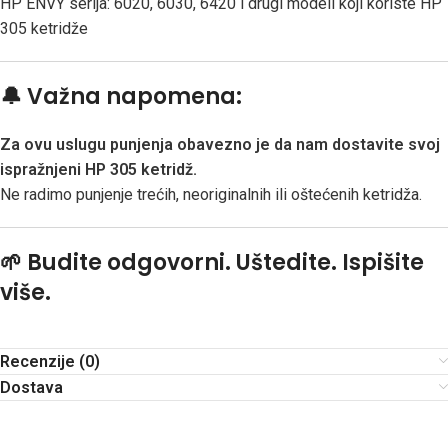
HP ENVY serija: 6020, 6030, 6420 i drugi modeli koji koriste HP
305 ketridže
🔔 Važna napomena:
Za ovu uslugu punjenja obavezno je da nam dostavite svoj
ispražnjeni HP 305 ketridž.
Ne radimo punjenje trećih, neoriginalnih ili oštećenih ketridža.
🌱 Budite odgovorni. Uštedite. Ispišite
više.
Recenzije (0)
Dostava