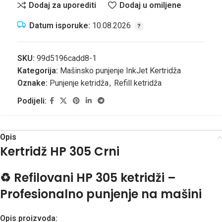
Dodaj za uporediti
Dodaj u omiljene
Datum isporuke:
10.08.2026
SKU:
99d5196cadd8-1
Kategorija:
Mašinsko punjenje InkJet Kertridža
Oznake:
Punjenje ketridža
,
Refill ketridža
Podijeli:
Opis
Kertridž HP 305 Crni
♻️
Refilovani HP 305 ketridži –
Profesionalno punjenje na mašini
Opis proizvoda: