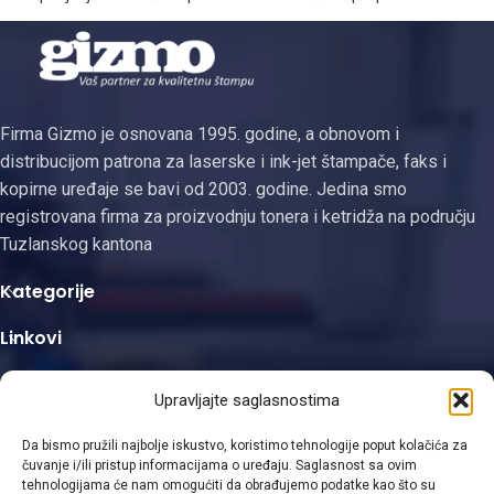
proizvoda: Uštedite novac, a
Uštedite novac, a
istovremeno
istovremeno
Firma Gizmo je osnovana 1995. godine, a obnovom i
distribucijom patrona za laserske i ink-jet štampače, faks i
kopirne uređaje se bavi od 2003. godine. Jedina smo
registrovana firma za proizvodnju tonera i ketridža na području
Tuzlanskog kantona
Kategorije
Linkovi
Kontakt informacije
Upravljajte saglasnostima
Da bismo pružili najbolje iskustvo, koristimo tehnologije poput kolačića za
čuvanje i/ili pristup informacijama o uređaju. Saglasnost sa ovim
tehnologijama će nam omogućiti da obrađujemo podatke kao što su