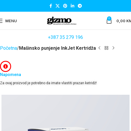
0
MENU
0,00
K
+387 35 279 196
Početna
Mašinsko punjenje InkJet Kertridža
Napomena
Za ovaj proizvod je potrebno da imate vlastiti prazan ketridž!