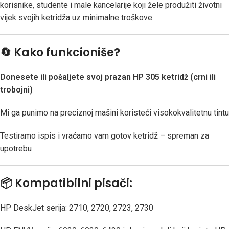
korisnike, studente i male kancelarije koji žele produžiti životni
vijek svojih ketridža uz minimalne troškove.
🔄 Kako funkcioniše?
Donesete ili pošaljete svoj prazan HP 305 ketridž (crni ili
trobojni)
Mi ga punimo na preciznoj mašini koristeći visokokvalitetnu tintu
Testiramo ispis i vraćamo vam gotov ketridž – spreman za
upotrebu
📦 Kompatibilni pisači:
HP DeskJet serija: 2710, 2720, 2723, 2730