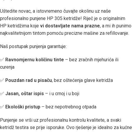
Uštedite novac, a istovremeno čuvajte okolinu uz naše
profesionalno punjene HP 305 ketridže! Riječ je o originalnim
HP ketridžima koje
vi dostavljate nama prazne
, a mi ih punimo
najkvalitetnijom tintom pomoću precizne mašine za refillovanje.
Naš postupak punjenja garantuje:
✅
Ravnomjernu količinu tinte
– bez zračnih mjehurića ili
curenja
✅
Pouzdan rad u pisaču
, bez oštećenja glave ketridža
✅
Jasan, oštar ispis
– i u crnoj i u boji
✅
Ekološki pristup
– bez nepotrebnog otpada
Punjenje se vrši uz profesionalnu kontrolu kvalitete, a svaki
ketridž testira se prije isporuke. Ovo rješenje je idealno za kućne