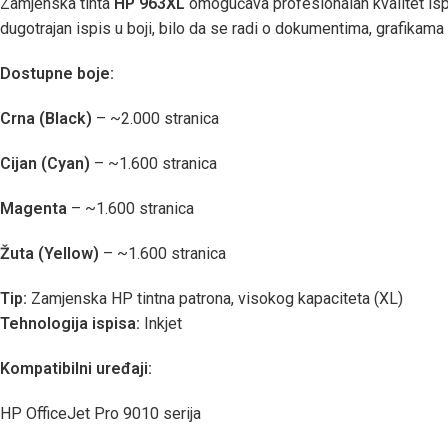
Zamjenska tinta
HP 963XL
omogućava profesionalan kvalitet ispi
dugotrajan ispis u boji, bilo da se radi o dokumentima, grafikama 
Dostupne boje:
Crna (Black)
– ~2.000 stranica
Cijan (Cyan)
– ~1.600 stranica
Magenta
– ~1.600 stranica
Žuta (Yellow)
– ~1.600 stranica
Tip:
Zamjenska HP tintna patrona, visokog kapaciteta (XL)
Tehnologija ispisa:
Inkjet
Kompatibilni uređaji:
HP OfficeJet Pro 9010 serija