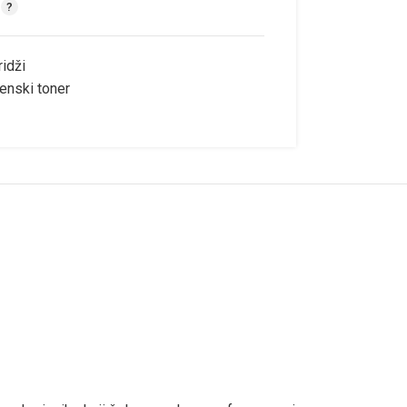
ridži
enski toner