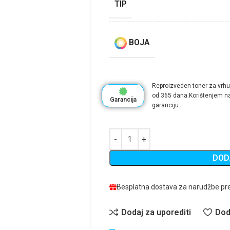
TIP
BOJA
Reproizveden toner za vrhu
od 365 dana.Korištenjem na
Garancija
garanciju.
DOD
Besplatna dostava za narudžbe pr
Dodaj za uporediti
Dod