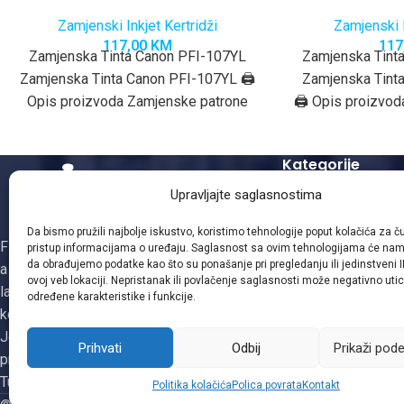
Zamjenski Inkjet Kertridži
Zamjenski I
117,00
KM
117
Zamjenska Tinta Canon PFI-107YL
Zamjenska Tint
Zamjenska Tinta Canon PFI-107YL 🖨️
Zamjenska Tint
Opis proizvoda Zamjenske patrone
🖨️ Opis proizvo
za Canon PFI-107 su
za Canon
visokokvalitetne ink-patrone
visokokvalit
Kategorije
kapaciteta
kap
Upravljajte saglasnostima
Zamjenski Laserski
Zamjenski Kopir To
Da bismo pružili najbolje iskustvo, koristimo tehnologije poput kolačića za čuv
Firma Gizmo je osnovana 1995. godine,
Mašinsko punjenje 
pristup informacijama o uređaju. Saglasnost sa ovim tehnologijama će na
da obrađujemo podatke kao što su ponašanje pri pregledanju ili jedinstveni I
a obnovom i distribucijom patrona za
Zamjenski Inkjet Ke
ovoj veb lokaciji. Nepristanak ili povlačenje saglasnosti može negativno utic
laserske i ink-jet štampače, faks i
određene karakteristike i funkcije.
kopirne uređaje se bavi od 2003. godine.
Jedina smo registrovana firma za
Prihvati
Odbij
Prikaži pod
proizvodnju tonera i ketridža na području
Tuzlanskog kantona
Politika kolačića
Polica povrata
Kontakt