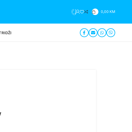
+387 35 279 196
0,00
KM
RIDŽI
w