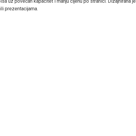
sa uz povećan kapacitet i manju cijenu po stranici. Dizajnirana j
ili prezentacijama.