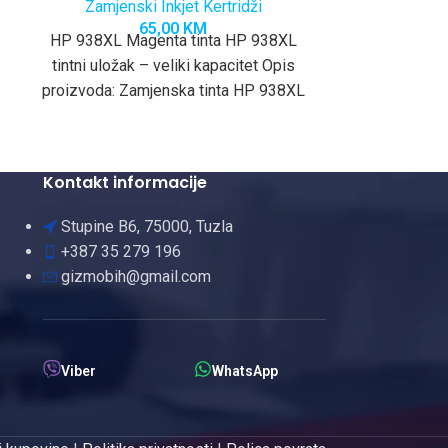
Zamjenski Inkjet Kertridži
Zamjensk
65,00
KM
HP 938XL Magenta tinta HP 938XL
HP 953XL Ye
tintni uložak – veliki kapacitet Opis
tintni uložak
proizvoda: Zamjenska tinta HP 938XL
proizvoda: Za
omogućava profesionalan kvalitet
omogućava p
Kontakt informacije
Stupine B6, 75000, Tuzla
+387 35 279 196
gizmobih@gmail.com
Viber
WhatsApp