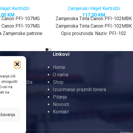
nkjet Kertridži
Zamjenski Inkjet Kertridži
,00
KM
117,00
KM
a Canon PFI-107MG
Zamjenska Tinta Canon PFI-102MBK
a Canon PFI-107MG
Zamjenska Tinta Canon PFI-102MBK
da Zamjenske patrone
Opis proizvoda: Naziv: PFI-102
 PFI-107 su
(zamjenski ketridž / ink
etne ink-patrone
cartridge)Kapacitet: 130 ml po
Linkovi
aciteta
 Toneri
Home
neri
O nama
anje i/ili
InkJet Kertridža
Shop
m omogućiti
D-ovi na
rtridži
Izuzimanje praznih tonera
ati na
Pitanja
Novosti
Kontakt
ešavanja