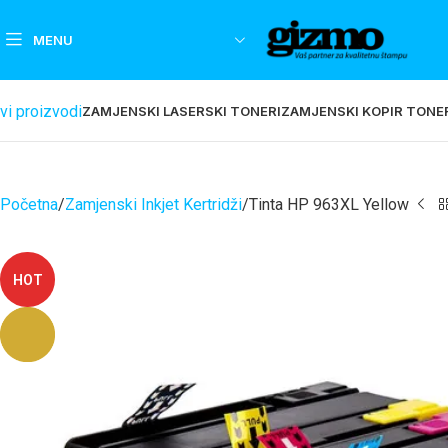
MENU
vi proizvodi
ZAMJENSKI LASERSKI TONERI
ZAMJENSKI KOPIR TONE
Početna
Zamjenski Inkjet Kertridži
Tinta HP 963XL Yellow
HOT