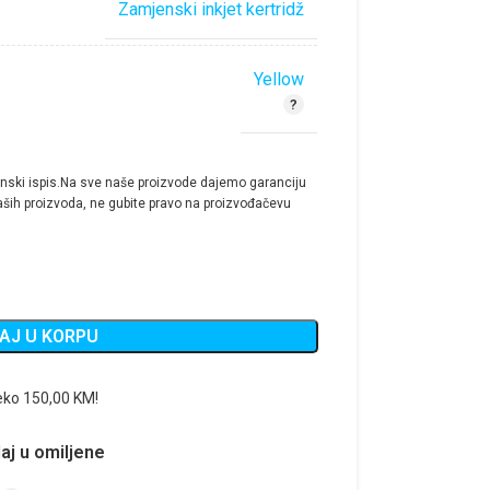
Zamjenski inkjet kertridž
Yellow
nski ispis.Na sve naše proizvode dajemo garanciju
ših proizvoda, ne gubite pravo na proizvođačevu
AJ U KORPU
eko 150,00 KM!
aj u omiljene