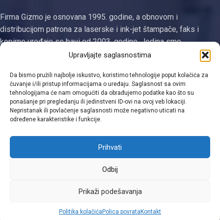
Firma Gizmo je osnovana 1995. godine, a obnovom i
distribucijom patrona za laserske i ink-jet štampače, faks i
kopirne uređaje se bavi od 2003. godine. Jedina smo
registrovana firma za proizvodnju tonera i ketridža na području
Upravljajte saglasnostima
Tuzlanskog kantona
Da bismo pružili najbolje iskustvo, koristimo tehnologije poput kolačića za
čuvanje i/ili pristup informacijama o uređaju. Saglasnost sa ovim
Kategorije
tehnologijama će nam omogućiti da obrađujemo podatke kao što su
ponašanje pri pregledanju ili jedinstveni ID-ovi na ovoj veb lokaciji.
Linkovi
Nepristanak ili povlačenje saglasnosti može negativno uticati na
određene karakteristike i funkcije.
Kontakt informacije
Prihvati
Odbij
Viber
Prikaži podešavanja
0
Politika kolačića
Polica povrata
Kontakt
Shop
Filters
Moja lista
Cart
Moj račun