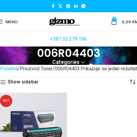
0
MENU
0,00
K
+387 35 279 196
006R04403
Categories
Početna
Proizvod Toner
006R04403
Prikazuje se jedan rezultat
Show sidebar
HOT