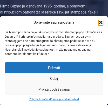
Firma Gizmo je osnovana 1995. godine, a obnovom i
distribucijom patrona za laserske i ink-jet štampače, faks i
kopirne uređaje se bavi od 2003. godine. Jedina smo
Upravljajte saglasnostima
registrovana firma za proizvodnju tonera i ketridža na području
Tuzlanskog kantona
Da bismo pružili najbolje iskustvo, koristimo tehnologije poput kolačića za
čuvanje i/ili pristup informacijama o uređaju. Saglasnost sa ovim
Kategorije
tehnologijama će nam omogućiti da obrađujemo podatke kao što su
ponašanje pri pregledanju ili jedinstveni ID-ovi na ovoj veb lokaciji.
Linkovi
Nepristanak ili povlačenje saglasnosti može negativno uticati na
određene karakteristike i funkcije.
Kontakt informacije
Prihvati
Odbij
Viber
Prikaži podešavanja
0
Politika kolačića
Polica povrata
Kontakt
Shop
Filters
Moja lista
Cart
Moj račun
WhatsApp