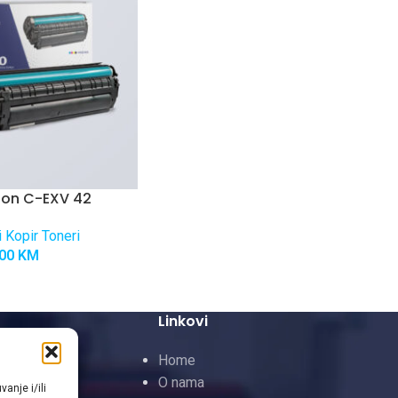
non C-EXV 42
 Kopir Toneri
,00
KM
Linkovi
 Toneri
Home
neri
O nama
anje i/ili