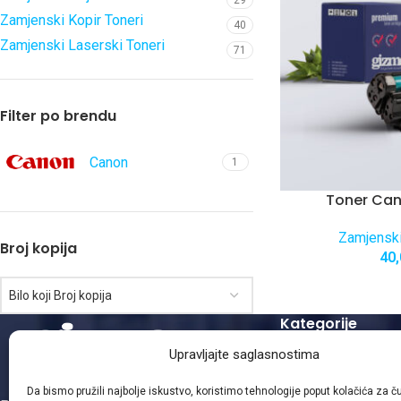
29
Zamjenski Kopir Toneri
40
Zamjenski Laserski Toneri
71
Filter po brendu
Canon
1
Toner Ca
Zamjenski
Broj kopija
40
Bilo koji Broj kopija
Kategorije
Upravljajte saglasnostima
Zamjenski Laserski
Zamjenski Kopir To
Da bismo pružili najbolje iskustvo, koristimo tehnologije poput kolačića za čuv