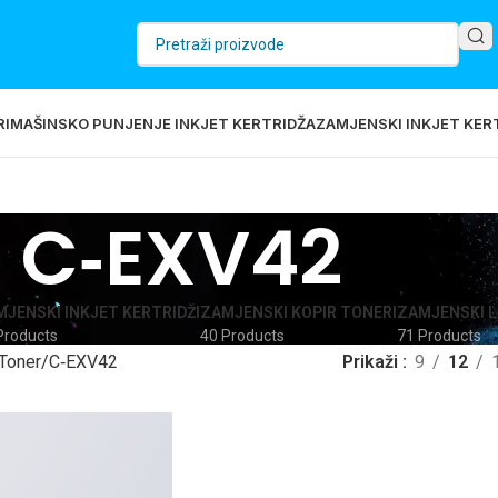
RI
MAŠINSKO PUNJENJE INKJET KERTRIDŽA
ZAMJENSKI INKJET KERT
C‐EXV42
JENSKI INKJET KERTRIDŽI
ZAMJENSKI KOPIR TONERI
ZAMJENSKI L
Products
40 Products
71 Products
Toner
C‐EXV42
Prikaži
9
12