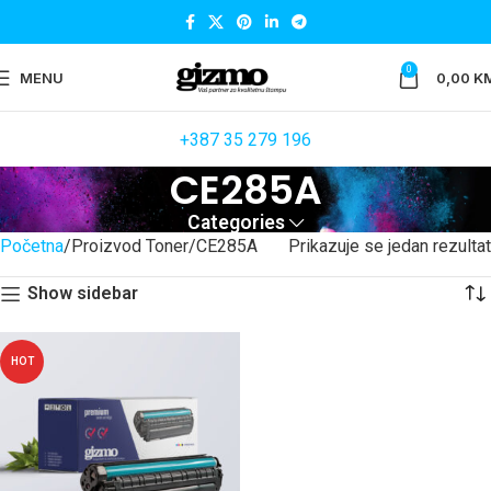
0
MENU
0,00
K
+387 35 279 196
CE285A
Categories
Početna
Proizvod Toner
CE285A
Prikazuje se jedan rezultat
Show sidebar
HOT