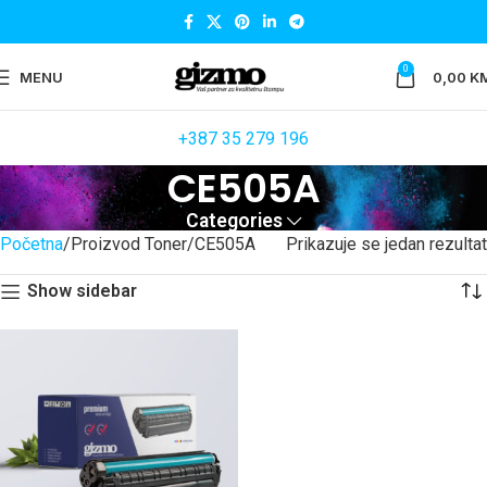
0
MENU
0,00
K
+387 35 279 196
CE505A
Categories
Početna
Proizvod Toner
CE505A
Prikazuje se jedan rezultat
Show sidebar